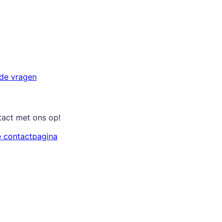
lde vragen
tact met ons op!
e contactpagina