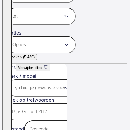
Opties
Zoeken (
5.436
)
Filters
Verwijder filters
Merk / model
Zoek op trefwoorden
Afstand