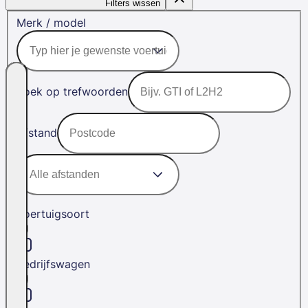
Filters wissen
Merk / model
Zoek op trefwoorden
Afstand
Voertuigsoort
Bedrijfswagen