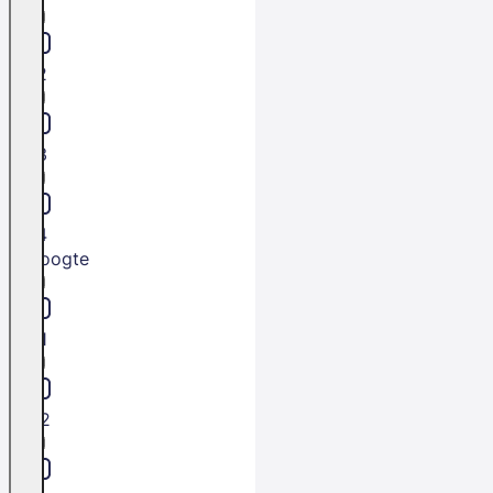
L2
L3
L4
Hoogte
H1
H2