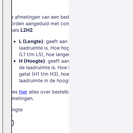
De afmetingen van een bedrijfswagen
worden aangeduid met combinaties
zoals
L2H2
.
L (Lengte)
: geeft aan hoe lang de
laadruimte is. Hoe hoger het getal
(L1 t/m L5), hoe langer de bus.
H (Hoogte)
: geeft aan hoe hoog
de laadruimte is. Hoe hoger het
getal (H1 t/m H3), hoe meer
laadruimte in de hoogte.
Lees
hier
alles over bestelbus
afmetingen.
Lengte
L1