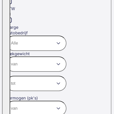
BTW
Marge
Autobedrijf
Trekgewicht
Vermogen (pk's)