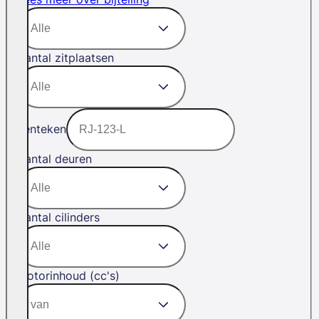
Aantal zitplaatsen
Kenteken
Aantal deuren
Aantal cilinders
Motorinhoud (cc's)