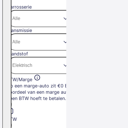
Carrosserie
Transmissie
Brandstof
BTW/Marge
Op een marge-auto zit €0 BTW. Het
voordeel van een marge auto is dat je
geen BTW hoeft te betalen.
BTW