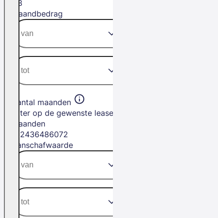
H3
Maandbedrag
Aantal maanden
Filter op de gewenste leasetermijn in
maanden
12
24
36
48
60
72
Aanschafwaarde