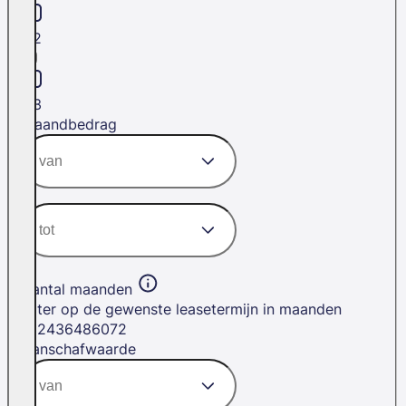
H2
H3
Maandbedrag
Aantal maanden
Filter op de gewenste leasetermijn in maanden
12
24
36
48
60
72
Aanschafwaarde