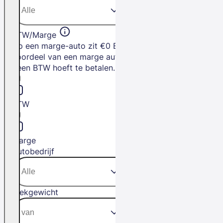
BTW/Marge
Op een marge-auto zit €0 BTW. Het
voordeel van een marge auto is dat je
geen BTW hoeft te betalen.
BTW
Marge
Autobedrijf
Trekgewicht