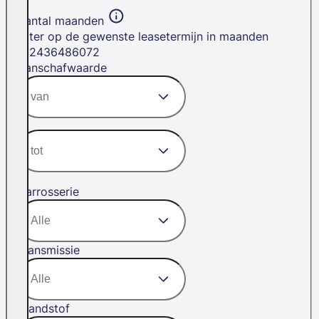
Aantal maanden
Filter op de gewenste leasetermijn in maanden
12
24
36
48
60
72
Aanschafwaarde
Carrosserie
Transmissie
Brandstof