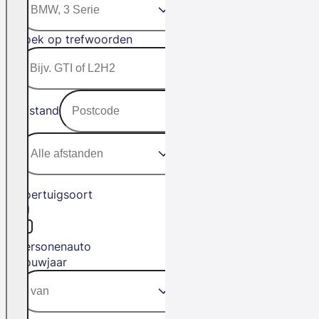
Zoek op trefwoorden
Afstand
Voertuigsoort
Personenauto
Bouwjaar