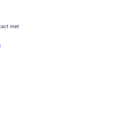
tact met
e