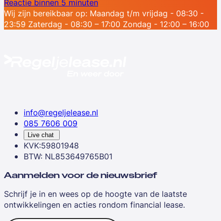
Reactie binnen 5 minuten
Wij zijn bereikbaar op:
Maandag t/m vrijdag - 08:30 -
23:59
Zaterdag - 08:30 – 17:00
Zondag - 12:00 – 16:00
info@regeljelease.nl
085 7606 009
Live chat
KVK:59801948
BTW: NL853649765B01
Aanmelden voor de nieuwsbrief
Schrijf je in en wees op de hoogte van de laatste
ontwikkelingen en acties rondom financial lease.