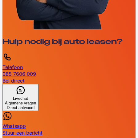
Hulp nodig bij auto leasen?
Telefoon
085 7606 009
Bel direct
Livechat
Algemene vragen
Direct antwoord
Whatsapp
Stuur een bericht