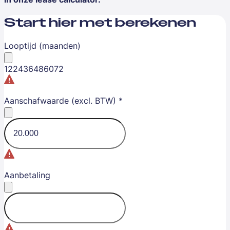
Start hier met berekenen
Looptijd (maanden)
12
24
36
48
60
72
Aanschafwaarde (excl. BTW)
*
Aanbetaling