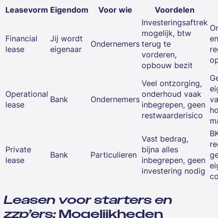
Leasevorm
Eigendom
Voor wie
Voordelen
Investeringsaftrek
O
mogelijk, btw
Financial
Jij wordt
en
Ondernemers
terug te
lease
eigenaar
re
vorderen,
op
opbouw bezit
G
Veel ontzorging,
e
Operational
onderhoud vaak
Bank
Ondernemers
va
lease
inbegrepen, geen
h
restwaarderisico
m
B
Vast bedrag,
re
Private
bijna alles
Bank
Particulieren
g
lease
inbegrepen, geen
e
investering nodig
co
Leasen voor starters en
zzp’ers:
Mogelijkheden