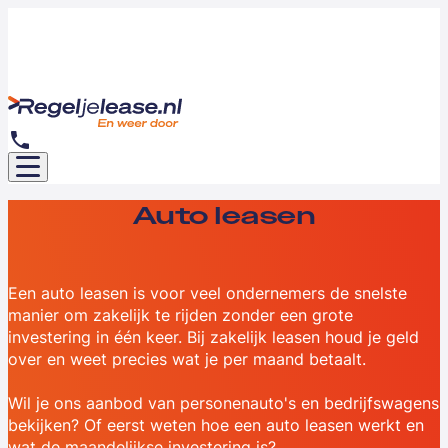
Auto leasen
Een auto leasen is voor veel ondernemers de snelste
manier om zakelijk te rijden zonder een grote
investering in één keer. Bij zakelijk leasen houd je geld
over en weet precies wat je per maand betaalt.
Wil je ons aanbod van personenauto's en bedrijfswagens
bekijken? Of eerst weten hoe een auto leasen werkt en
wat de maandelijkse investering is?