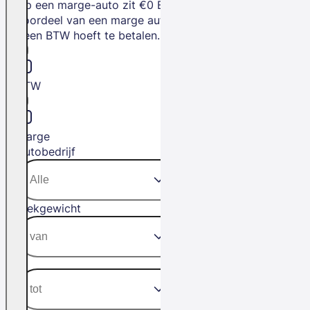
Op een marge-auto zit €0 BTW. Het
voordeel van een marge auto is dat je
geen BTW hoeft te betalen.
BTW
Marge
Autobedrijf
Trekgewicht