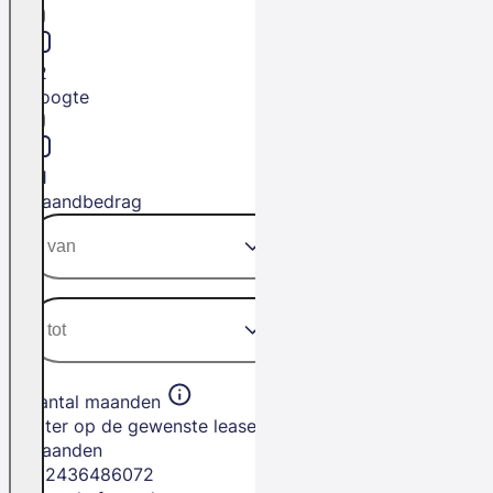
L2
Hoogte
H1
Maandbedrag
Aantal maanden
Filter op de gewenste leasetermijn in
maanden
12
24
36
48
60
72