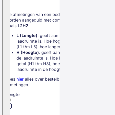
De afmetingen van een bedrijfswagen
worden aangeduid met combinaties
zoals
L2H2
.
L (Lengte)
: geeft aan hoe lang de
laadruimte is. Hoe hoger het getal
(L1 t/m L5), hoe langer de bus.
H (Hoogte)
: geeft aan hoe hoog
de laadruimte is. Hoe hoger het
getal (H1 t/m H3), hoe meer
laadruimte in de hoogte.
Lees
hier
alles over bestelbus
afmetingen.
Lengte
L1