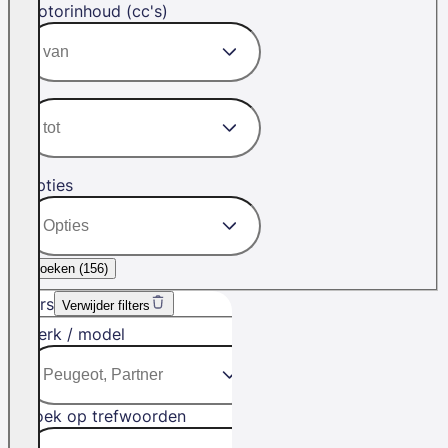
Motorinhoud (cc's)
Opties
Zoeken (
156
)
Filters
Verwijder filters
Merk / model
Zoek op trefwoorden