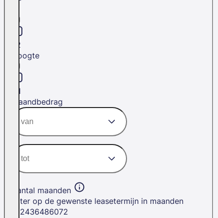
L1
L2
Hoogte
H1
Maandbedrag
Aantal maanden
Filter op de gewenste leasetermijn in maanden
12
24
36
48
60
72