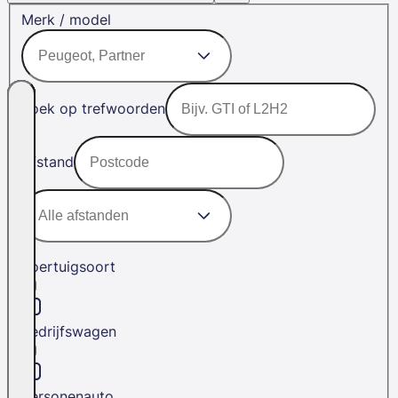
Merk / model
Zoek op trefwoorden
Afstand
Voertuigsoort
Bedrijfswagen
Personenauto