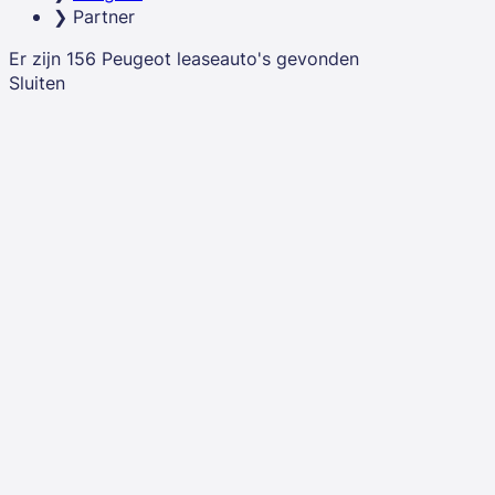
Partner
ons op voorraad
Er zijn
156
Peugeot
leaseauto's
gevonden
Sluiten