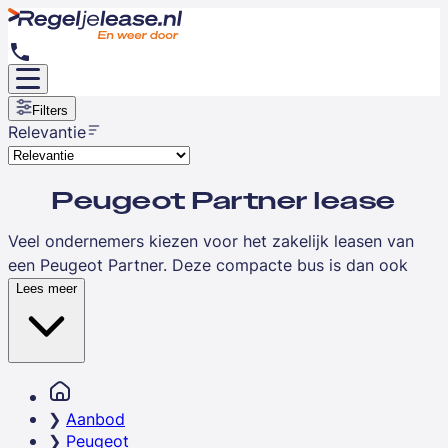
Filters
Relevantie
Peugeot Partner lease
Veel ondernemers kiezen voor het zakelijk leasen van
een Peugeot Partner. Deze compacte bus is dan ook
super handig wanneer je wendbaar moet zijn en lange
Lees meer
ritten maakt. De Partner is namelijk comfortabel,
efficiënt en betrouwbaar. Door de Peugeot Partner te
financial leasen
, profiteer je van alle voordelen van deze
bestelwagen zonder dat je vooraf een grote investering
hoeft te doen.
Aanbod
Peugeot
Ontdek hieronder alle
Peugeot Partner lease deals
bij