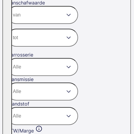
Aanschafwaarde
Carrosserie
Transmissie
Brandstof
BTW/Marge