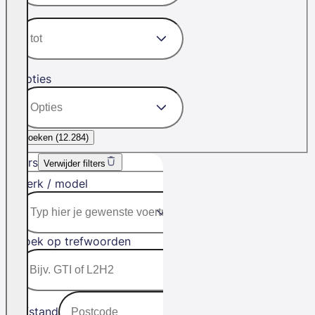
Opties
Zoeken (
12.284
)
Filters
Verwijder filters
Merk / model
Zoek op trefwoorden
Afstand