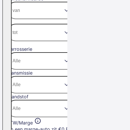
Carrosserie
Transmissie
Brandstof
BTW/Marge
Op een marge-auto zit €0 BTW. Het