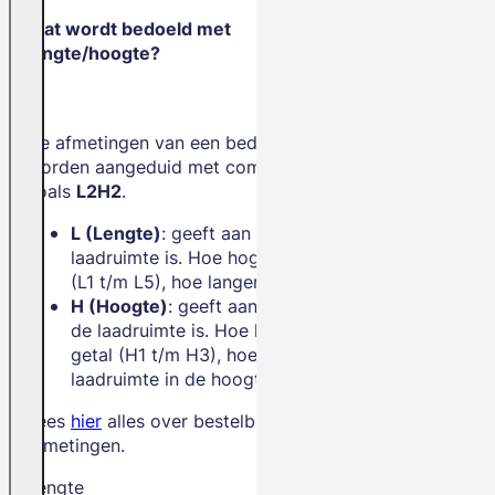
Wat wordt bedoeld met
lengte/hoogte?
De afmetingen van een bedrijfswagen
worden aangeduid met combinaties
zoals
L2H2
.
L (Lengte)
: geeft aan hoe lang de
laadruimte is. Hoe hoger het getal
(L1 t/m L5), hoe langer de bus.
H (Hoogte)
: geeft aan hoe hoog
de laadruimte is. Hoe hoger het
getal (H1 t/m H3), hoe meer
laadruimte in de hoogte.
Lees
hier
alles over bestelbus
afmetingen.
Lengte