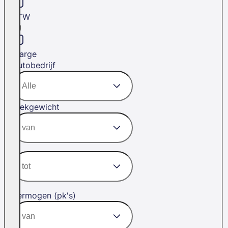
BTW
Marge
Autobedrijf
Trekgewicht
Vermogen (pk's)