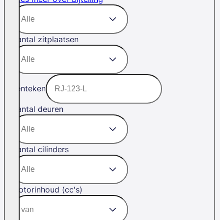
Aantal zitplaatsen
Kenteken
Aantal deuren
Aantal cilinders
Motorinhoud (cc's)