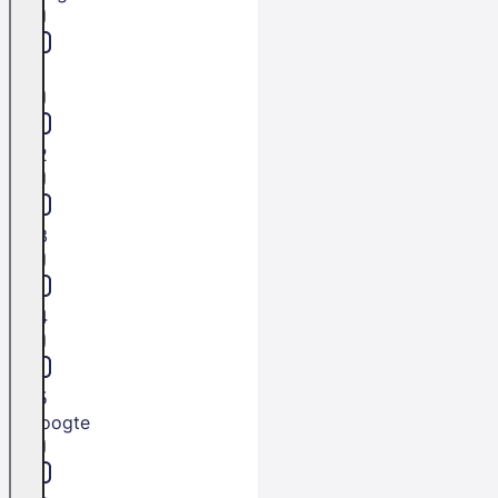
L1
L2
L3
L4
L5
Hoogte