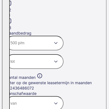
H2
H3
Maandbedrag
Aantal maanden
Filter op de gewenste leasetermijn in maanden
12
24
36
48
60
72
Aanschafwaarde