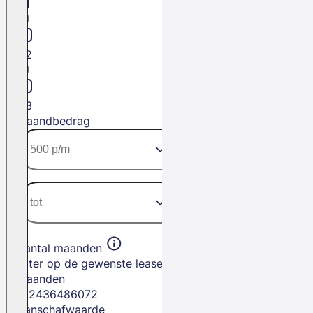
H1
H2
H3
Maandbedrag
Aantal maanden
Filter op de gewenste leasetermijn in
maanden
12
24
36
48
60
72
Aanschafwaarde