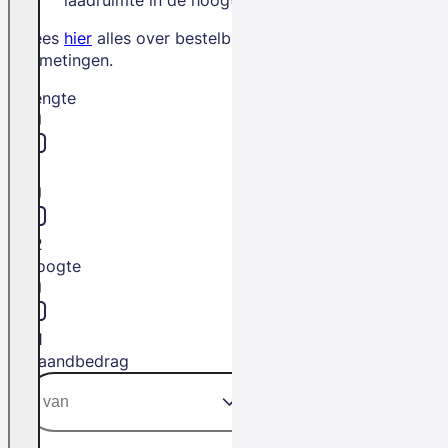
Lees
hier
alles over bestelbus
afmetingen.
Lengte
L1
L2
Hoogte
H1
Maandbedrag