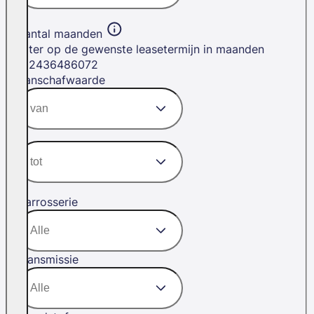
Aantal maanden
Filter op de gewenste leasetermijn in maanden
12
24
36
48
60
72
Aanschafwaarde
Carrosserie
Transmissie