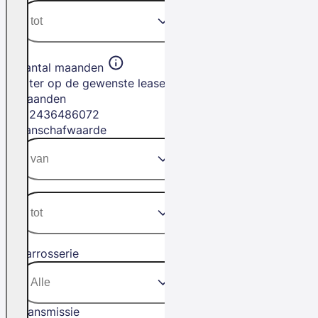
Aantal maanden
Filter op de gewenste leasetermijn in
maanden
12
24
36
48
60
72
Aanschafwaarde
Carrosserie
Transmissie