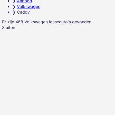
Aanbod
van je Volkswagen Caddy.
Volkswagen
Caddy
Er zijn
468
Volkswagen
leaseauto's
gevonden
Sluiten