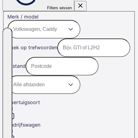
Filters wissen
Merk / model
Zoek op trefwoorden
Afstand
Voertuigsoort
Bedrijfswagen