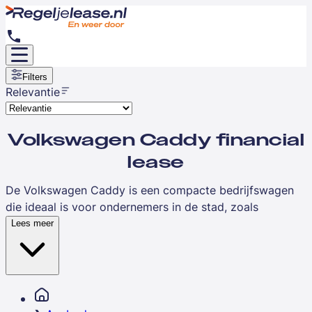
Filters
Relevantie
Volkswagen Caddy financial
lease
De Volkswagen Caddy is een compacte bedrijfswagen
die ideaal is voor ondernemers in de stad, zoals
loodgieters, elektriciens en koeriers. Deze betrouwbare
Lees meer
bus combineert wendbaarheid met voldoende
laadruimte voor dagelijkse werkzaamheden en maakt
indruk met zijn praktische indeling en zuinige motoren.
Met financial lease spreid je de investering over een
vaste looptijd en word je direct economisch eigenaar