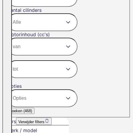
Aantal cilinders
Motorinhoud (cc's)
Opties
Zoeken (
468
)
Filters
Verwijder filters
Merk / model