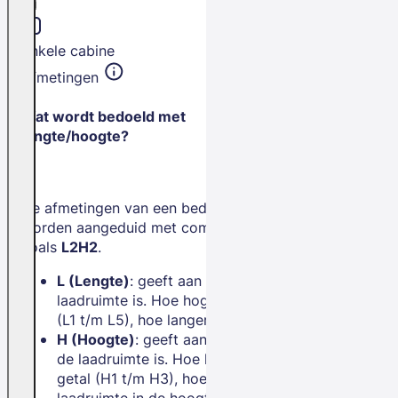
Enkele cabine
Afmetingen
Wat wordt bedoeld met
lengte/hoogte?
De afmetingen van een bedrijfswagen
worden aangeduid met combinaties
zoals
L2H2
.
L (Lengte)
: geeft aan hoe lang de
laadruimte is. Hoe hoger het getal
(L1 t/m L5), hoe langer de bus.
H (Hoogte)
: geeft aan hoe hoog
de laadruimte is. Hoe hoger het
getal (H1 t/m H3), hoe meer
laadruimte in de hoogte.