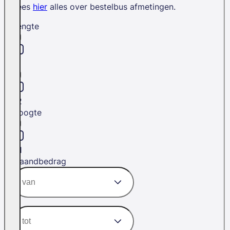
Lees
hier
alles over bestelbus afmetingen.
Lengte
L1
L2
Hoogte
H1
Maandbedrag