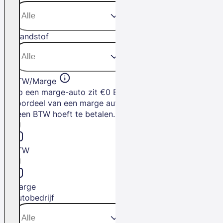
Brandstof
BTW/Marge
Op een marge-auto zit €0 BTW. Het
voordeel van een marge auto is dat je
geen BTW hoeft te betalen.
BTW
Marge
Autobedrijf