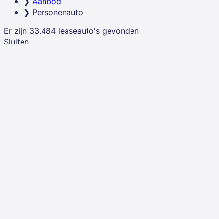
Aanbod
Ontdek hieronder alle personenauto lease deals!
Personenauto
Er zijn
33.484
leaseauto's
gevonden
Sluiten