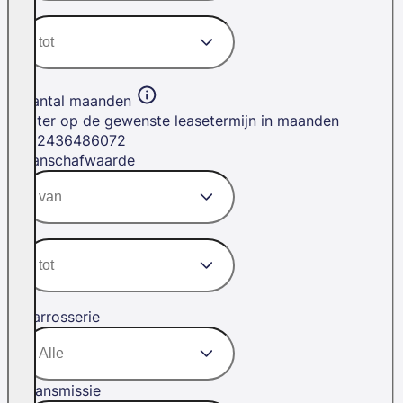
Aantal maanden
Filter op de gewenste leasetermijn in maanden
12
24
36
48
60
72
Aanschafwaarde
Carrosserie
Transmissie