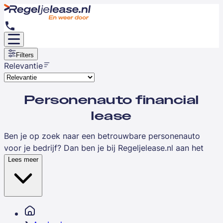
Filters
Relevantie
Personenauto financial
lease
Ben je op zoek naar een betrouwbare personenauto
voor je bedrijf? Dan ben je bij Regeljelease.nl aan het
juiste adres voor het financial leasen van één van de
Lees meer
populaire personenauto’s.
Benieuwd naar ons aanbod aan occasions van
topmerken zoals Audi, BMW, Mercedes, Kia en
Volkswagen?