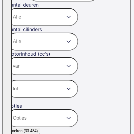
Aantal deuren
Aantal cilinders
Motorinhoud (cc's)
Opties
Zoeken (
33.484
)