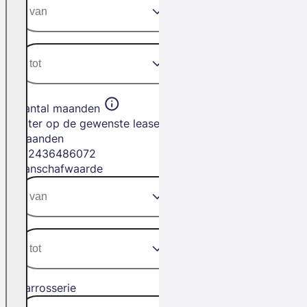
Aantal maanden
Filter op de gewenste leasetermijn in
maanden
12
24
36
48
60
72
Aanschafwaarde
Carrosserie