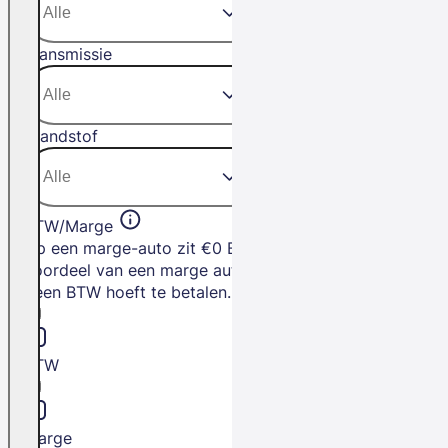
Transmissie
Brandstof
BTW/Marge
Op een marge-auto zit €0 BTW. Het
voordeel van een marge auto is dat je
geen BTW hoeft te betalen.
BTW
Marge