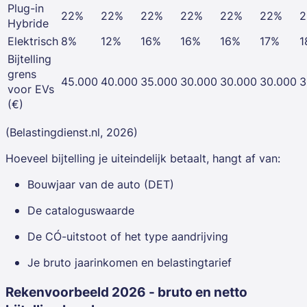
Plug-in
22%
22%
22%
22%
22%
22%
2
Hybride
Elektrisch
8%
12%
16%
16%
16%
17%
1
Bijtelling
grens
45.000
40.000
35.000
30.000
30.000
30.000
3
voor EVs
(€)
(Belastingdienst.nl, 2026)
Hoeveel bijtelling je uiteindelijk betaalt, hangt af van:
Bouwjaar van de auto (DET)
De cataloguswaarde
De CO₂-uitstoot of het type aandrijving
Je bruto jaarinkomen en belastingtarief
Rekenvoorbeeld 2026
-
bruto
en
netto