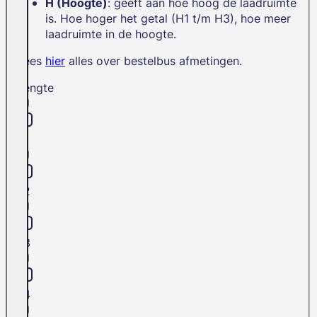
H (Hoogte)
: geeft aan hoe hoog de laadruimte
is. Hoe hoger het getal (H1 t/m H3), hoe meer
laadruimte in de hoogte.
Lees
hier
alles over bestelbus afmetingen.
Lengte
L1
L2
L3
L4