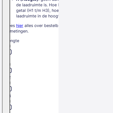
de laadruimte is. Hoe hoger het
getal (H1 t/m H3), hoe meer
laadruimte in de hoogte.
Lees
hier
alles over bestelbus
afmetingen.
Lengte
L1
L2
L3