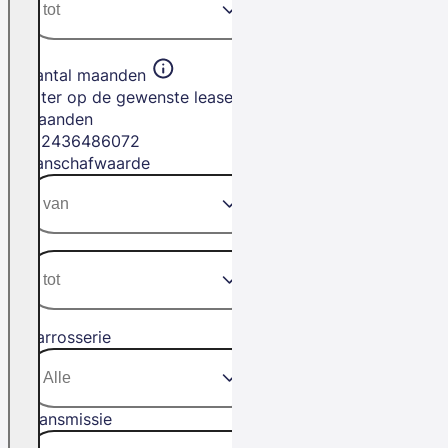
Aantal maanden
Filter op de gewenste leasetermijn in
maanden
12
24
36
48
60
72
Aanschafwaarde
Carrosserie
Transmissie