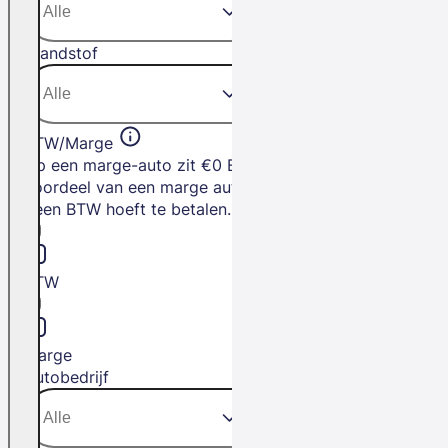
Brandstof
BTW/Marge
Op een marge-auto zit €0 BTW. Het
voordeel van een marge auto is dat je
geen BTW hoeft te betalen.
BTW
Marge
Autobedrijf