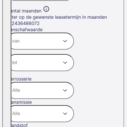
Aantal maanden
Filter op de gewenste leasetermijn in maanden
12
24
36
48
60
72
Aanschafwaarde
Carrosserie
Transmissie
Brandstof