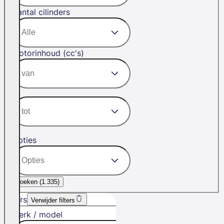
Aantal cilinders
Motorinhoud (cc's)
Opties
Zoeken (
1.335
)
Filters
Verwijder filters
Merk / model