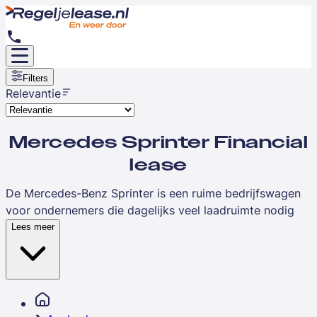
Filters
Relevantie
Mercedes Sprinter Financial
lease
De Mercedes-Benz Sprinter is een ruime bedrijfswagen
voor ondernemers die dagelijks veel laadruimte nodig
hebben, zoals aannemers, bezorgers, installateurs en
Lees meer
verhuisbedrijven. Deze bestelbus staat bekend om zijn
betrouwbaarheid en veelzijdigheid, waardoor hij al
jarenlang een populaire keuze is binnen het segment van
grote bedrijfswagens.