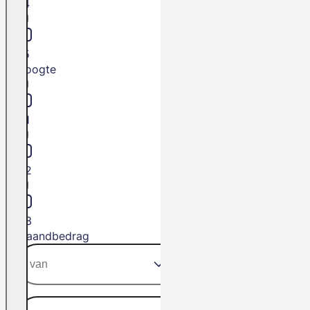
L4
L5
Hoogte
H1
H2
H3
Maandbedrag