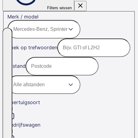
Filters wissen
Merk / model
Zoek op trefwoorden
Afstand
Voertuigsoort
Bedrijfswagen