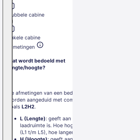
Dubbele cabine
Enkele cabine
Afmetingen
Wat wordt bedoeld met
lengte/hoogte?
De afmetingen van een bedrijfswagen
worden aangeduid met combinaties
zoals
L2H2
.
L (Lengte)
: geeft aan hoe lang de
laadruimte is. Hoe hoger het getal
(L1 t/m L5), hoe langer de bus.
H (Hoogte)
: geeft aan hoe hoog