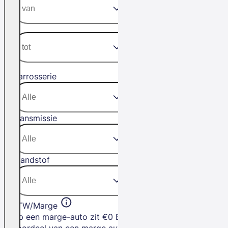
Carrosserie
Transmissie
Brandstof
BTW/Marge
Op een marge-auto zit €0 BTW. Het
voordeel van een marge auto is dat je