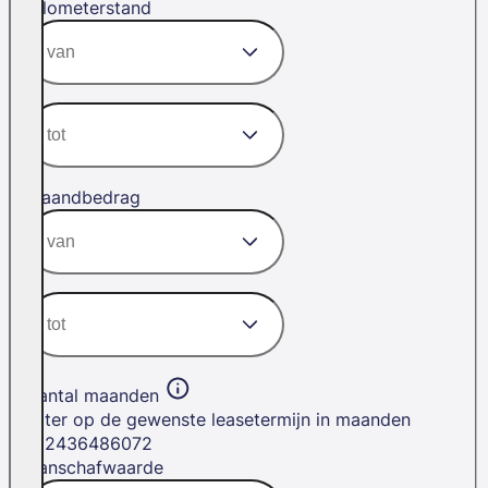
Kilometerstand
Maandbedrag
Aantal maanden
Filter op de gewenste leasetermijn in maanden
12
24
36
48
60
72
Aanschafwaarde