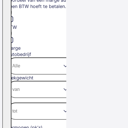
geen BTW hoeft te betalen.
BTW
Marge
Autobedrijf
Trekgewicht
Vermogen (pk's)