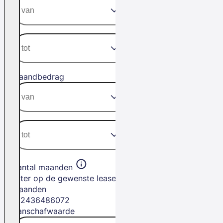
Maandbedrag
Aantal maanden
Filter op de gewenste leasetermijn in
maanden
12
24
36
48
60
72
Aanschafwaarde