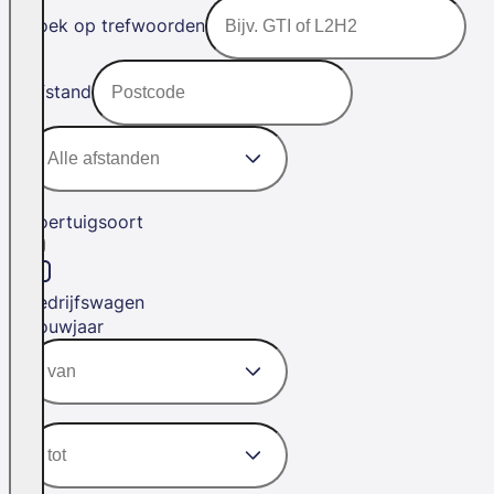
Zoek op trefwoorden
Afstand
Voertuigsoort
Bedrijfswagen
Bouwjaar