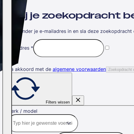
Wil jij je zoekopdracht
Vul hieronder je e-mailadres in en sla deze zoekopdracht 
E-mailadres
*
Ik ga akkoord met de
algemene voorwaarden
Zoekopdracht 
Filters wissen
Merk / model