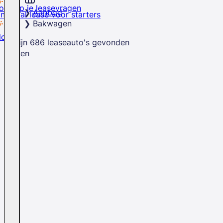
rd op je leasevragen
Aanbod
inancial lease voor starters
Bakwagen
logs
Er zijn
686
leaseauto's
gevonden
Sluiten