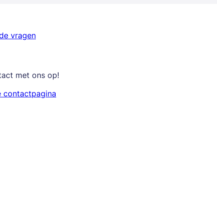
lde vragen
tact met ons op!
e contactpagina