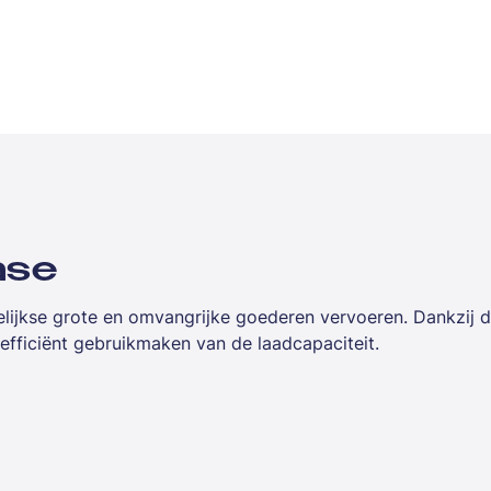
ase
lijkse grote en omvangrijke goederen vervoeren. Dankzij 
efficiënt gebruikmaken van de laadcapaciteit.
rs in de
logistiek, verhuizingen, retail of distributie
. Met ee