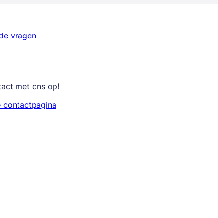
lde vragen
tact met ons op!
e contactpagina