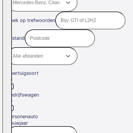
Zoek op trefwoorden
Afstand
Voertuigsoort
Bedrijfswagen
Personenauto
Bouwjaar