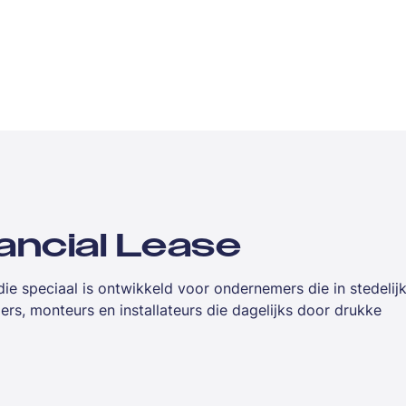
ancial Lease
e speciaal is ontwikkeld voor ondernemers die in stedelij
rs, monteurs en installateurs die dagelijks door drukke
mbineert een wendbare stadsbus met een verrassend ruime
r veel zakelijke toepassingen. Met financial lease spreid j
conomisch eigenaar van je bedrijfswagen.