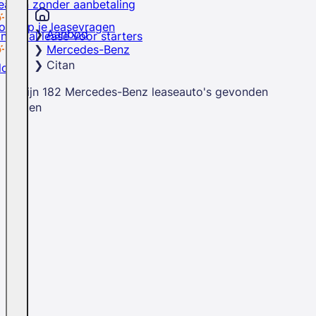
easen zonder aanbetaling
rd op je leasevragen
Aanbod
inancial lease voor starters
Mercedes-Benz
Citan
logs
Er zijn
182
Mercedes-Benz
leaseauto's
gevonden
Sluiten