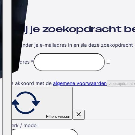
Wil jij je zoekopdracht
Vul hieronder je e-mailadres in en sla deze zoekopdracht 
E-mailadres
*
Ik ga akkoord met de
algemene voorwaarden
Zoekopdracht 
Filters wissen
Merk / model