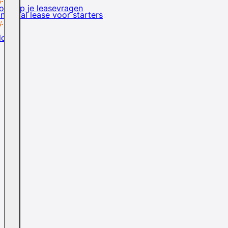
rd op je leasevragen
inancial lease voor starters
logs