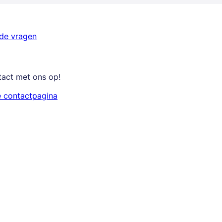
lde vragen
tact met ons op!
e contactpagina