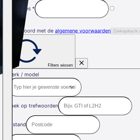
E-mailadres
*
Ik ga akkoord met de
algemene voorwaarden
Zoekopdracht 
Filters wissen
Merk / model
Zoek op trefwoorden
Afstand