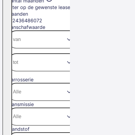
Aantal maanden
Filter op de gewenste leasetermijn in
maanden
12
24
36
48
60
72
Aanschafwaarde
Carrosserie
Transmissie
Brandstof