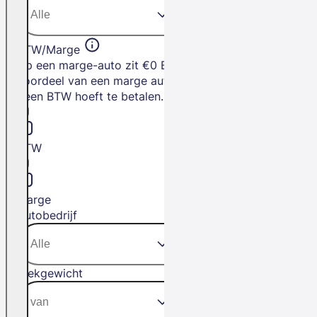
BTW/Marge
Op een marge-auto zit €0 BTW. Het
voordeel van een marge auto is dat je
geen BTW hoeft te betalen.
BTW
Marge
Autobedrijf
Trekgewicht