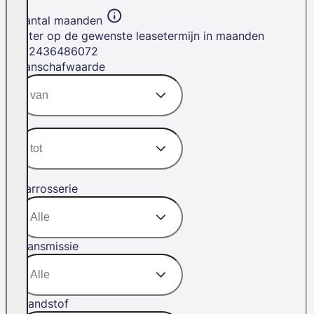
Aantal maanden
Filter op de gewenste leasetermijn in maanden
12
24
36
48
60
72
Aanschafwaarde
Carrosserie
Transmissie
Brandstof