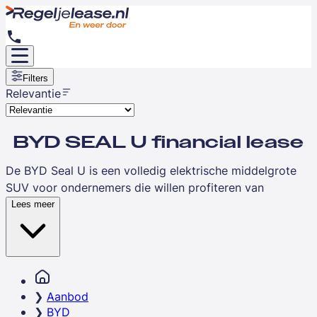
Filters
Relevantie
BYD SEAL U financial lease
De BYD Seal U is een volledig elektrische middelgrote
SUV voor ondernemers die willen profiteren van
duurzame mobiliteit en moderne technologie. Dit model
Lees meer
combineert een ruim interieur met een actieradius die
uitstekend geschikt is voor dagelijks zakelijk gebruik,
van accountants en consultants tot zorgverleners en
adviseurs. Met financial lease spreid je de investering
over een vaste looptijd en ben je direct economisch
Aanbod
eigenaar.
BYD