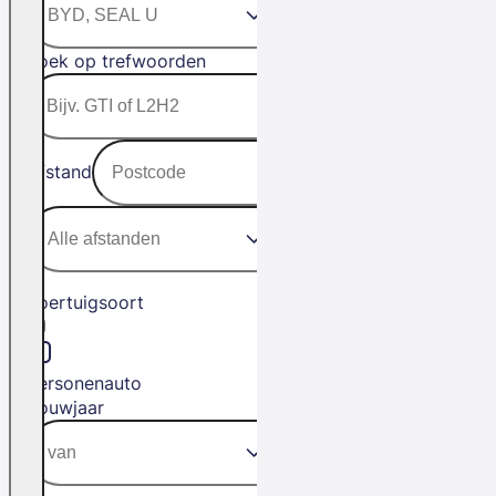
Zoek op trefwoorden
Afstand
Voertuigsoort
Personenauto
Bouwjaar