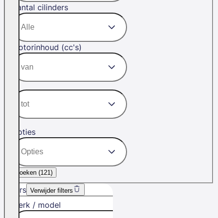
Aantal cilinders
Motorinhoud (cc's)
Opties
Zoeken (
121
)
Filters
Verwijder filters
Merk / model