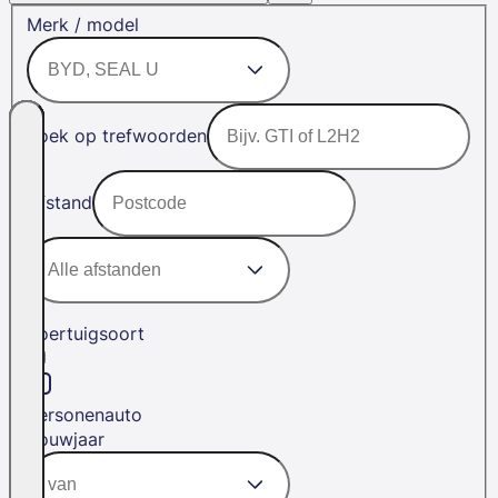
Merk / model
Zoek op trefwoorden
Afstand
Voertuigsoort
Personenauto
Bouwjaar