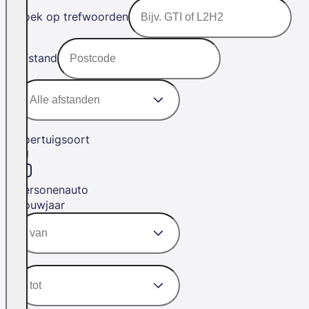
Zoek op trefwoorden
Afstand
Voertuigsoort
Personenauto
Bouwjaar