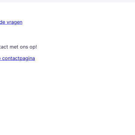
lde vragen
tact met ons op!
e contactpagina