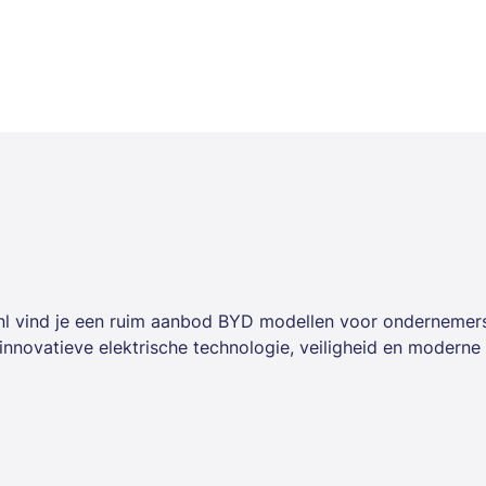
e.nl vind je een ruim aanbod BYD modellen voor ondernemer
novatieve elektrische technologie, veiligheid en moderne
sche voertuigen met een scherpe prijs-kwaliteitverhouding e
 je in een BYD zonder grote investering vooraf en profiteer je
.