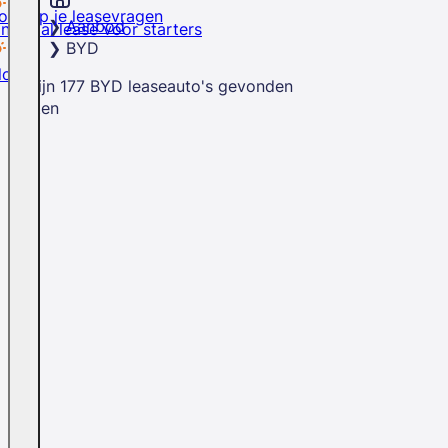
rd op je leasevragen
Aanbod
inancial lease voor starters
BYD
logs
Er zijn
177
BYD
leaseauto's
gevonden
Sluiten