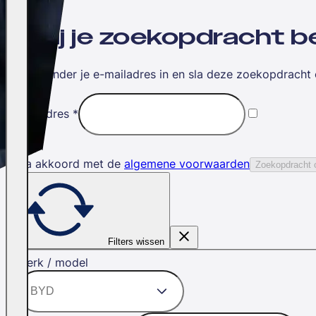
Wil jij je zoekopdracht
Vul hieronder je e-mailadres in en sla deze zoekopdracht 
E-mailadres
*
Ik ga akkoord met de
algemene voorwaarden
Zoekopdracht 
Filters wissen
Merk / model