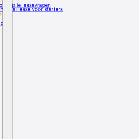
rd op je leasevragen
inancial lease voor starters
logs