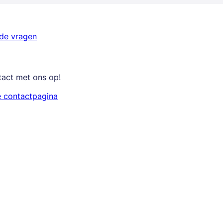
lde vragen
tact met ons op!
e contactpagina