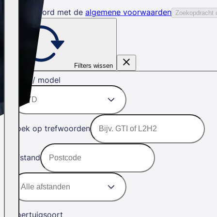
Ik ga akkoord met de
algemene voorwaarden
Zoekopdracht 
Filters wissen
Merk / model
Zoek op trefwoorden
Afstand
Voertuigsoort