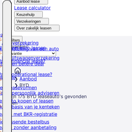
Aanbod lease
Lease calculator
Keuzehulp
Verzekeringen
Over zakelijk leasen
ezer
Filters
Autoverzekering
Relevantie
lles over auto leasen
 de bijtelling van een auto
Bedrijfswagenverzekering
at is financial lease?
ltijd een betere deal
at is operational lease?
lwaarde
Aanbod
BYD
e 4 leasevormen
at je persoonlijk adviseren
Er zijn
175
BYD
leaseauto's
gevonden
en auto kopen of leasen
Sluiten
k op basis van je kenteken
easen met BKR-registratie
je passende bestelbus
easen zonder aanbetaling