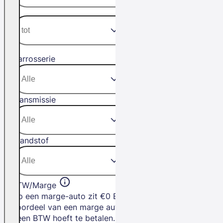
Carrosserie
Transmissie
Brandstof
BTW/Marge
Op een marge-auto zit €0 BTW. Het
voordeel van een marge auto is dat je
geen BTW hoeft te betalen.