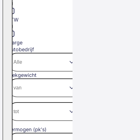
BTW
Marge
Autobedrijf
Trekgewicht
Vermogen (pk's)