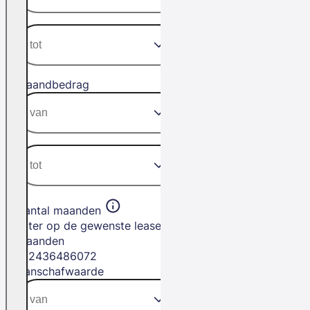
Maandbedrag
Aantal maanden
Filter op de gewenste leasetermijn in
maanden
12
24
36
48
60
72
Aanschafwaarde