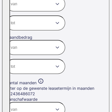
Maandbedrag
Aantal maanden
Filter op de gewenste leasetermijn in maanden
12
24
36
48
60
72
Aanschafwaarde