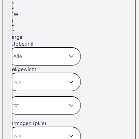
BTW
Marge
Autobedrijf
Trekgewicht
Vermogen (pk's)