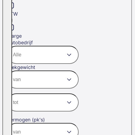
BTW
Marge
Autobedrijf
Trekgewicht
Vermogen (pk's)