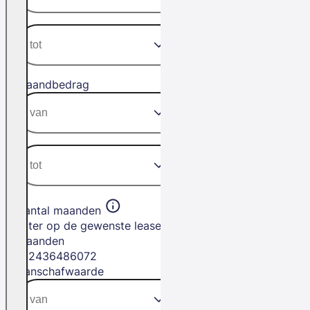
Maandbedrag
Aantal maanden
Filter op de gewenste leasetermijn in
maanden
12
24
36
48
60
72
Aanschafwaarde