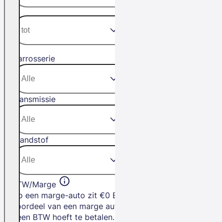
Carrosserie
Transmissie
Brandstof
BTW/Marge
Op een marge-auto zit €0 BTW. Het
voordeel van een marge auto is dat je
geen BTW hoeft te betalen.