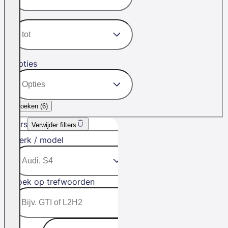
Opties
Zoeken (
6
)
Filters
Verwijder filters
Merk / model
Zoek op trefwoorden