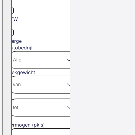
BTW
Marge
Autobedrijf
Trekgewicht
Vermogen (pk's)