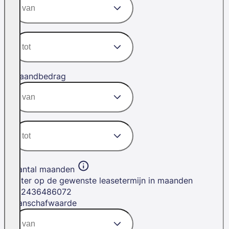
Maandbedrag
Aantal maanden
Filter op de gewenste leasetermijn in maanden
12
24
36
48
60
72
Aanschafwaarde