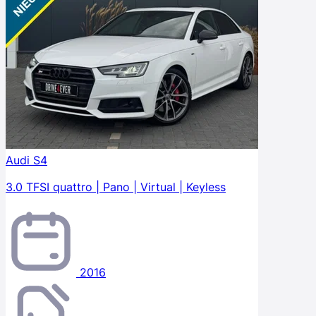
Audi S4
3.0 TFSI quattro | Pano | Virtual | Keyless
2016