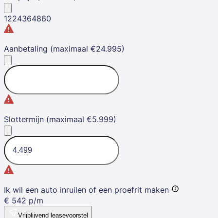
12
24
36
48
60
Aanbetaling (maximaal €24.995)
Slottermijn (maximaal €5.999)
Ik wil een auto inruilen of een proefrit maken
€
542
p/m
Vrijblijvend leasevoorstel