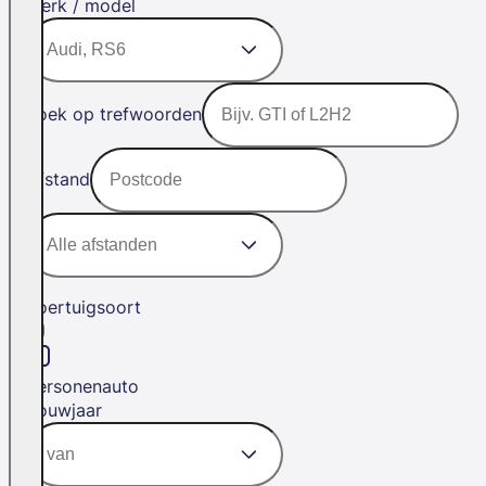
Merk / model
Zoek op trefwoorden
Afstand
Voertuigsoort
Personenauto
Bouwjaar