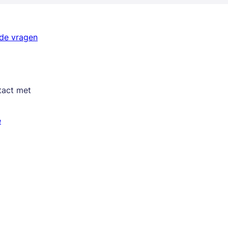
lde vragen
tact met
e