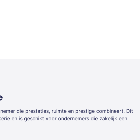
e
emer die prestaties, ruimte en prestige combineert. Dit
rie en is geschikt voor ondernemers die zakelijk een
 praktisch laadvermogen. Met financial lease spreid je de
omisch eigenaar.