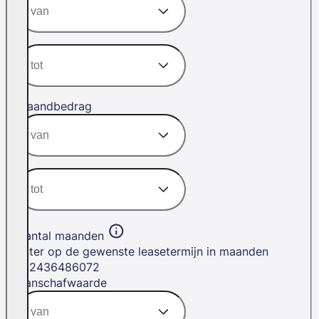
Maandbedrag
Aantal maanden
Filter op de gewenste leasetermijn in maanden
12
24
36
48
60
72
Aanschafwaarde