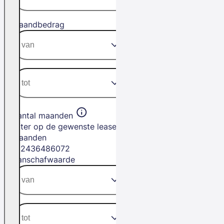
Maandbedrag
Aantal maanden
Filter op de gewenste leasetermijn in
maanden
12
24
36
48
60
72
Aanschafwaarde