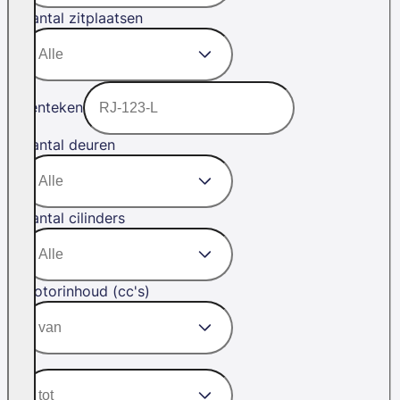
Aantal zitplaatsen
Kenteken
Aantal deuren
Aantal cilinders
Motorinhoud (cc's)