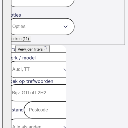
Opties
Zoeken (
11
)
Filters
Verwijder filters
Merk / model
Zoek op trefwoorden
Afstand