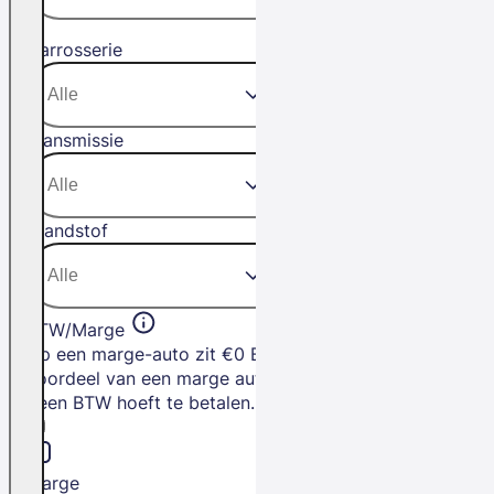
Carrosserie
Transmissie
Brandstof
BTW/Marge
Op een marge-auto zit €0 BTW. Het
voordeel van een marge auto is dat je
geen BTW hoeft te betalen.
Marge