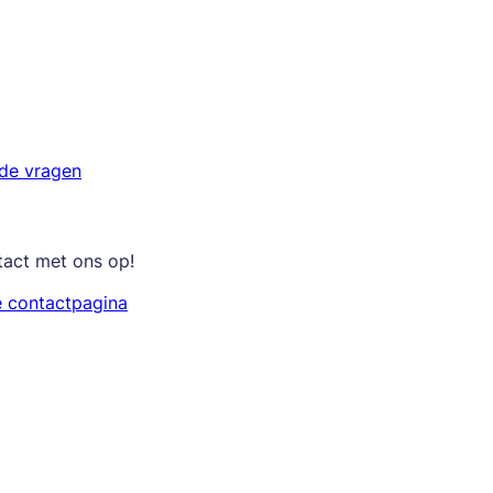
lde vragen
tact met ons op!
e contactpagina