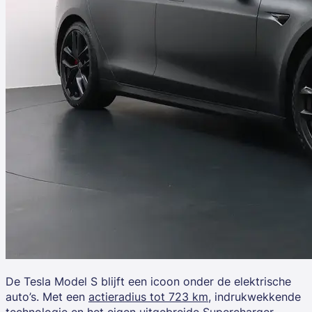
De
Tesla Model S
blijft een icoon onder de elektrische
auto’s. Met een
actieradius tot 723 km
, indrukwekkende
technologie en het eigen uitgebreide
Supercharger-