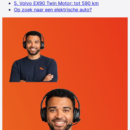
5. Volvo EX90 Twin Motor: tot 590 km
Op zoek naar een elektrische auto?