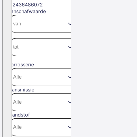
12
24
36
48
60
72
Aanschafwaarde
Carrosserie
Transmissie
Brandstof