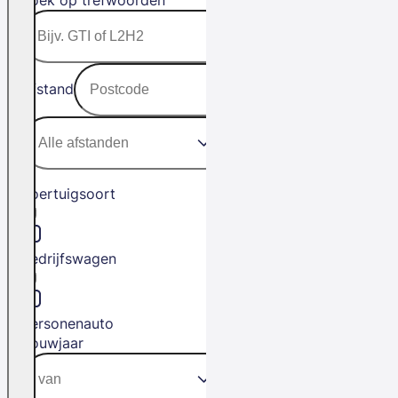
Zoek op trefwoorden
Afstand
Voertuigsoort
Bedrijfswagen
Personenauto
Bouwjaar