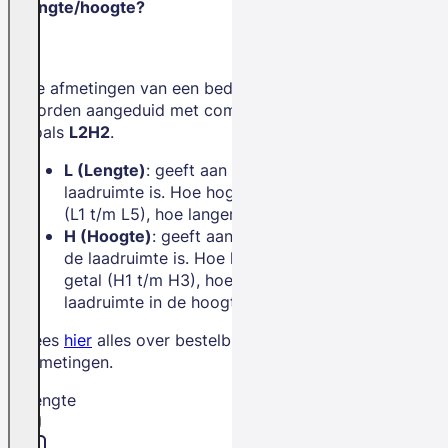
lengte/hoogte?
De afmetingen van een bedrijfswagen
worden aangeduid met combinaties
zoals
L2H2
.
L (Lengte)
: geeft aan hoe lang de
laadruimte is. Hoe hoger het getal
(L1 t/m L5), hoe langer de bus.
H (Hoogte)
: geeft aan hoe hoog
de laadruimte is. Hoe hoger het
getal (H1 t/m H3), hoe meer
laadruimte in de hoogte.
Lees
hier
alles over bestelbus
afmetingen.
Lengte