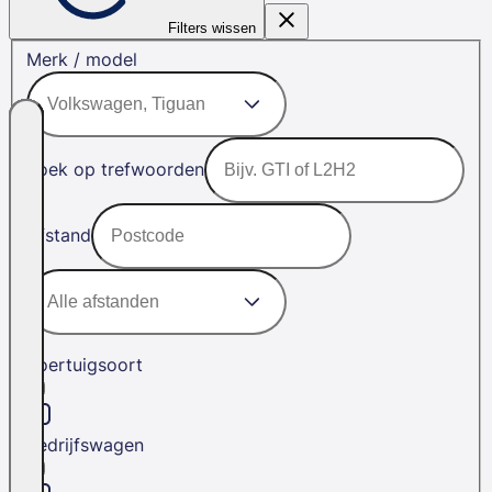
Filters wissen
Merk / model
Zoek op trefwoorden
Afstand
Voertuigsoort
Bedrijfswagen