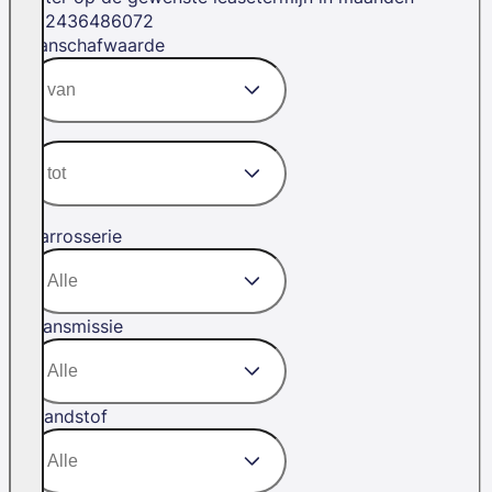
12
24
36
48
60
72
Aanschafwaarde
Carrosserie
Transmissie
Brandstof