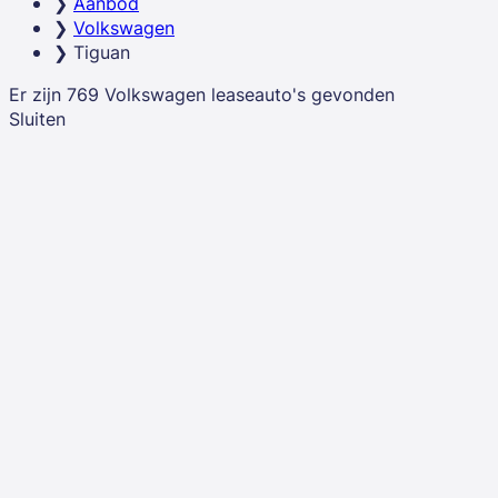
Aanbod
Met financial lease spreid je de investering over een
Volkswagen
vaste looptijd en ben je direct economisch eigenaar van
Tiguan
de Volkswagen Tiguan.
Er zijn
769
Volkswagen
leaseauto's
gevonden
Sluiten