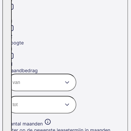
L1
L2
Hoogte
H1
Maandbedrag
Aantal maanden
Filter op de gewenste leasetermijn in maanden