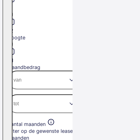
L1
L2
Hoogte
H1
Maandbedrag
Aantal maanden
Filter op de gewenste leasetermijn in
maanden