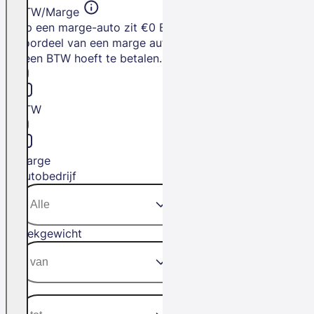
BTW/Marge
Op een marge-auto zit €0 BTW. Het
voordeel van een marge auto is dat je
geen BTW hoeft te betalen.
BTW
Marge
Autobedrijf
Trekgewicht