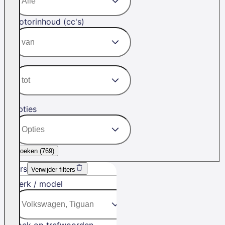
Motorinhoud (cc's)
Opties
Zoeken (
769
)
Filters
Verwijder filters
Merk / model