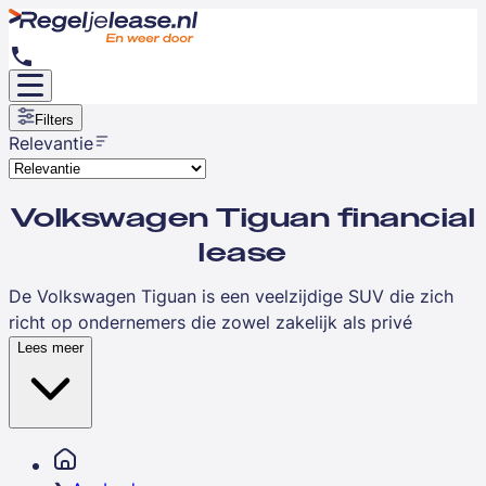
Filters
Relevantie
Volkswagen Tiguan financial
lease
De Volkswagen Tiguan is een veelzijdige SUV die zich
richt op ondernemers die zowel zakelijk als privé
behoefte hebben aan ruimte, comfort en een
Lees meer
representatieve uitstraling. Deze middelgrote SUV
combineert praktische laadruimte met moderne
technologie en veiligheid, waardoor hij geschikt is voor
zowel adviseurs en accountants als professionals in de
bouw of installatie die regelmatig materiaal vervoeren.