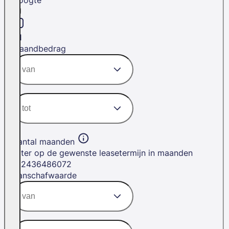
H1
Maandbedrag
Aantal maanden
Filter op de gewenste leasetermijn in maanden
12
24
36
48
60
72
Aanschafwaarde