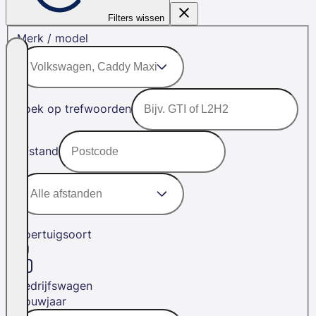
Filters wissen
Merk / model
Zoek op trefwoorden
Afstand
Voertuigsoort
Bedrijfswagen
Bouwjaar