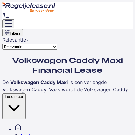
Filters
Relevantie
Volkswagen Caddy Maxi
Financial Lease
De
Volkswagen Caddy Maxi
is een verlengde
Volkswagen Caddy
. Vaak wordt de Volkswagen Caddy
Maxi ook aangeduid als Volkswagen Caddy L2H1. Veel
Lees meer
koeriers, maar ook andere vakmensen die extra ruimte
voor lading nodig hebben, kiezen voor deze Caddy
Maxi. Zie jij jezelf al een weg banen door de drukke
straatjes of heerlijk over de snelweg cruisen in de VW
Caddy Maxi?