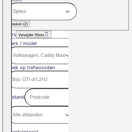
Zoeken (
2
)
Filters
Verwijder filters
Merk / model
Zoek op trefwoorden
Afstand
Voertuigsoort