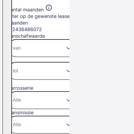
Aantal maanden
Filter op de gewenste leasetermijn in
maanden
12
24
36
48
60
72
Aanschafwaarde
Carrosserie
Transmissie