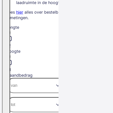
laadruimte in de hoogte.
Lees
hier
alles over bestelbus
afmetingen.
Lengte
L2
Hoogte
H1
Maandbedrag