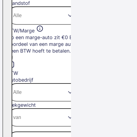
Brandstof
BTW/Marge
Op een marge-auto zit €0 BTW. Het
voordeel van een marge auto is dat je
geen BTW hoeft te betalen.
BTW
Autobedrijf
Trekgewicht