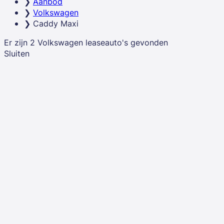
Aanbod
Volkswagen
Bekijk dan hieronder alle Volkswagen Caddy Maxi
Caddy Maxi
Lease deals ↓
Er zijn
2
Volkswagen
leaseauto's
gevonden
Sluiten