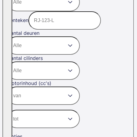
Kenteken
Aantal deuren
Aantal cilinders
Motorinhoud (cc's)
Opties