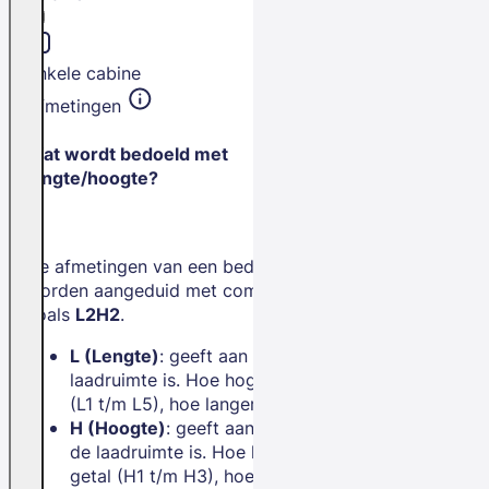
Enkele cabine
Afmetingen
Wat wordt bedoeld met
lengte/hoogte?
De afmetingen van een bedrijfswagen
worden aangeduid met combinaties
zoals
L2H2
.
L (Lengte)
: geeft aan hoe lang de
laadruimte is. Hoe hoger het getal
(L1 t/m L5), hoe langer de bus.
H (Hoogte)
: geeft aan hoe hoog
de laadruimte is. Hoe hoger het
getal (H1 t/m H3), hoe meer