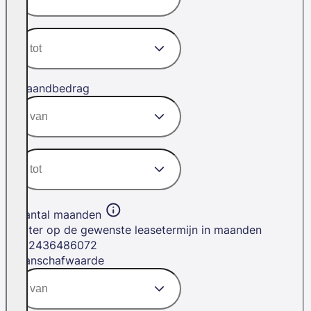
Maandbedrag
Aantal maanden
Filter op de gewenste leasetermijn in maanden
12
24
36
48
60
72
Aanschafwaarde