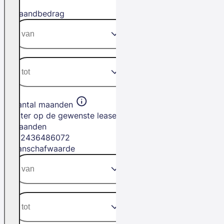
Maandbedrag
Aantal maanden
Filter op de gewenste leasetermijn in
maanden
12
24
36
48
60
72
Aanschafwaarde