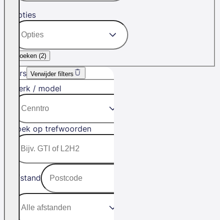
Opties
Zoeken (
2
)
Filters
Verwijder filters
Merk / model
Zoek op trefwoorden
Afstand