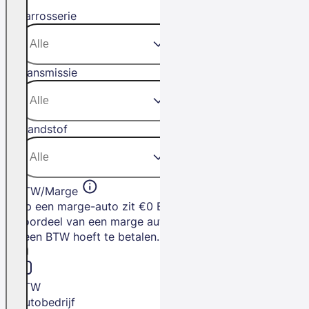
Carrosserie
Transmissie
Brandstof
BTW/Marge
Op een marge-auto zit €0 BTW. Het
voordeel van een marge auto is dat je
geen BTW hoeft te betalen.
BTW
Autobedrijf