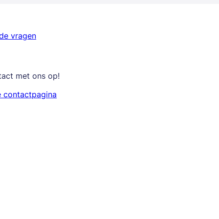
lde vragen
tact met ons op!
e contactpagina