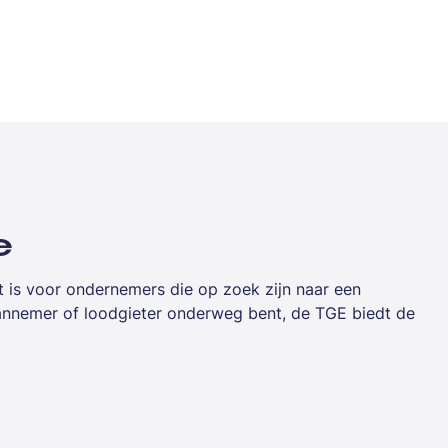
e
 is voor ondernemers die op zoek zijn naar een
aannemer of loodgieter onderweg bent, de TGE biedt de
zakelijk gebruik. Met financial lease spreid je de investeri
aar van je bedrijfswagen.