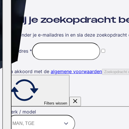
Wil jij je zoekopdracht
Vul hieronder je e-mailadres in en sla deze zoekopdracht 
E-mailadres
*
Ik ga akkoord met de
algemene voorwaarden
Zoekopdracht 
Filters wissen
Merk / model