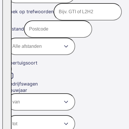
Zoek op trefwoorden
Afstand
Voertuigsoort
Bedrijfswagen
Bouwjaar