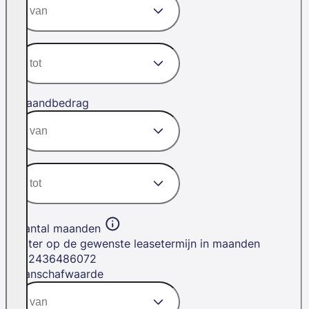
Maandbedrag
Aantal maanden
Filter op de gewenste leasetermijn in maanden
12
24
36
48
60
72
Aanschafwaarde