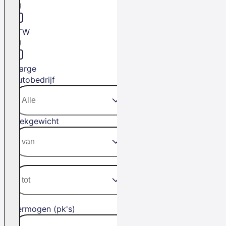
BTW
Marge
Autobedrijf
Trekgewicht
Vermogen (pk's)