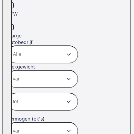
BTW
Marge
Autobedrijf
Trekgewicht
Vermogen (pk's)