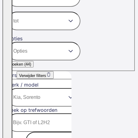
Opties
Zoeken (
44
)
Filters
Verwijder filters
Merk / model
Zoek op trefwoorden