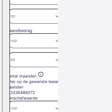
Maandbedrag
Aantal maanden
Filter op de gewenste leasetermijn in
maanden
12
24
36
48
60
72
Aanschafwaarde