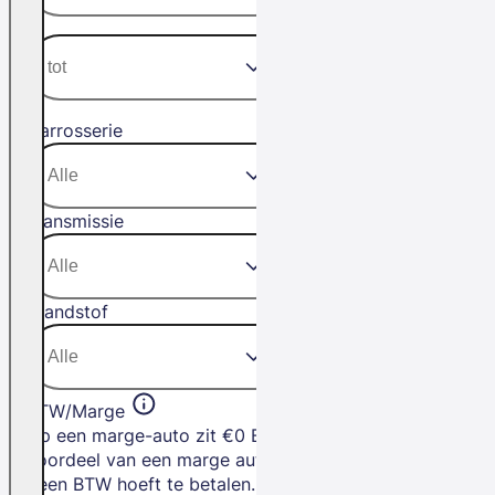
Carrosserie
Transmissie
Brandstof
BTW/Marge
Op een marge-auto zit €0 BTW. Het
voordeel van een marge auto is dat je
geen BTW hoeft te betalen.