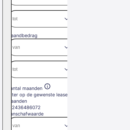
Maandbedrag
Aantal maanden
Filter op de gewenste leasetermijn in
maanden
12
24
36
48
60
72
Aanschafwaarde