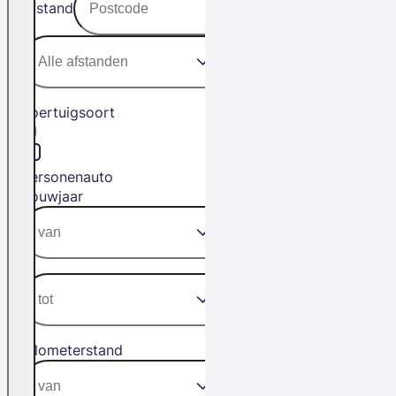
Afstand
Voertuigsoort
Personenauto
Bouwjaar
Kilometerstand