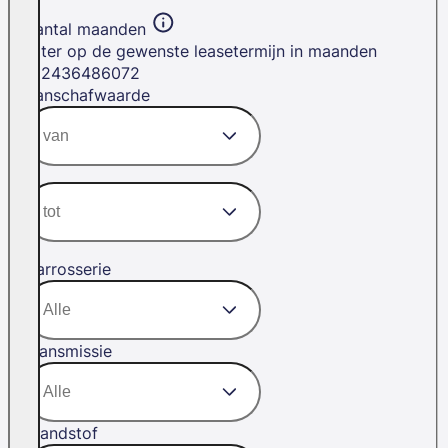
Aantal maanden
Filter op de gewenste leasetermijn in maanden
12
24
36
48
60
72
Aanschafwaarde
Carrosserie
Transmissie
Brandstof