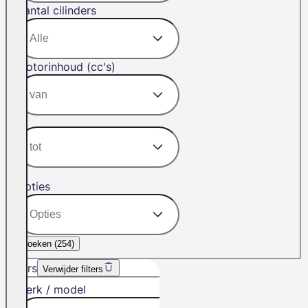
Aantal cilinders
Motorinhoud (cc's)
Opties
Zoeken (
254
)
Filters
Verwijder filters
Merk / model