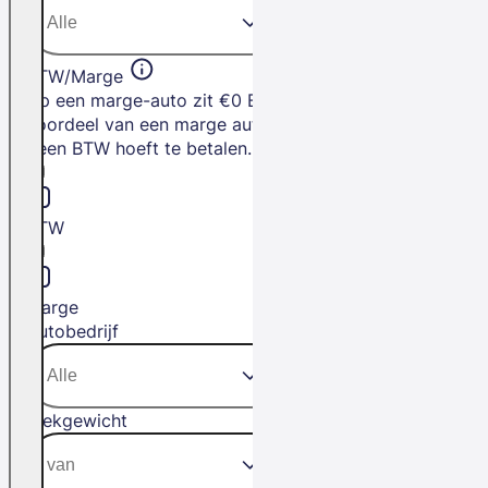
BTW/Marge
Op een marge-auto zit €0 BTW. Het
voordeel van een marge auto is dat je
geen BTW hoeft te betalen.
BTW
Marge
Autobedrijf
Trekgewicht