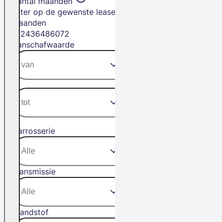
Aantal maanden
Filter op de gewenste leasetermijn in
maanden
12
24
36
48
60
72
Aanschafwaarde
Carrosserie
Transmissie
Brandstof