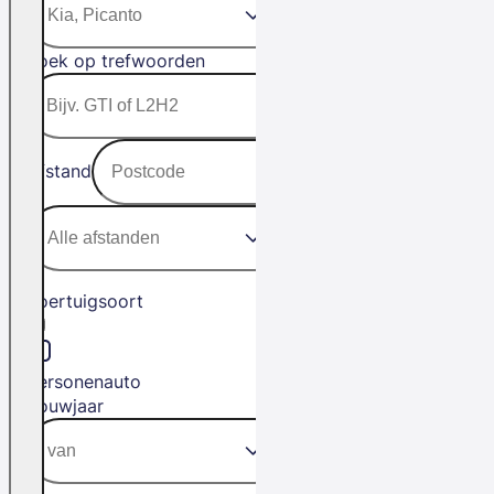
Zoek op trefwoorden
Afstand
Voertuigsoort
Personenauto
Bouwjaar