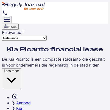
Filters
Relevantie
Kia Picanto financial lease
De Kia Picanto is een compacte stadsauto die geschikt
is voor ondernemers die regelmatig in de stad rijden,
zoals consultants, vertegenwoordigers of zorgverleners.
Lees meer
Deze wendbare auto biedt voldoende ruimte voor
dagelijks gebruik en is zuinig in verbruik. Met financial
lease spreid je de investering over een vaste looptijd,
terwijl je direct economisch eigenaar bent.
Aanbod
Kia