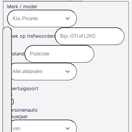
Merk / model
Zoek op trefwoorden
Afstand
Voertuigsoort
Personenauto
Bouwjaar