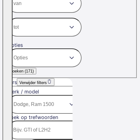
Opties
Zoeken (
171
)
Filters
Verwijder filters
Merk / model
Zoek op trefwoorden