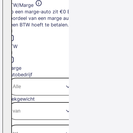
BTW/Marge
Op een marge-auto zit €0 BTW. Het
voordeel van een marge auto is dat je
geen BTW hoeft te betalen.
BTW
Marge
Autobedrijf
Trekgewicht