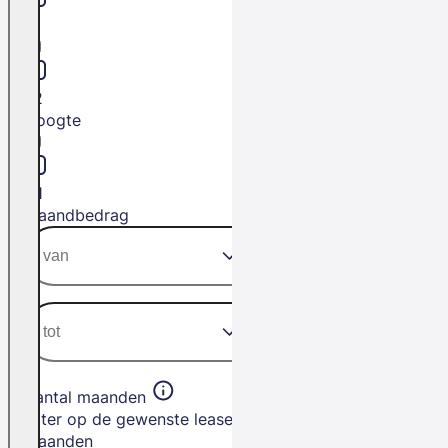
L1
L2
Hoogte
H1
Maandbedrag
Aantal maanden
Filter op de gewenste leasetermijn in
maanden