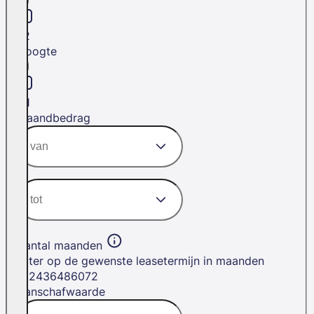
L2
Hoogte
H1
Maandbedrag
Aantal maanden
Filter op de gewenste leasetermijn in maanden
12
24
36
48
60
72
Aanschafwaarde