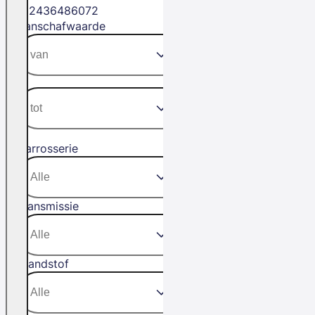
12
24
36
48
60
72
Aanschafwaarde
Carrosserie
Transmissie
Brandstof