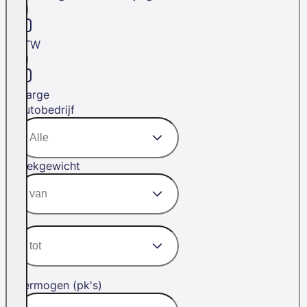
BTW
Marge
Autobedrijf
Trekgewicht
Vermogen (pk's)