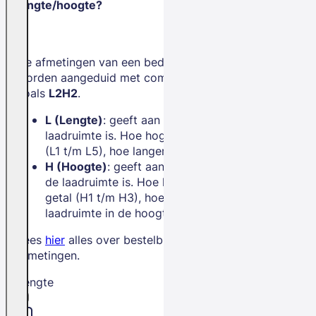
lengte/hoogte?
De afmetingen van een bedrijfswagen
worden aangeduid met combinaties
zoals
L2H2
.
L (Lengte)
: geeft aan hoe lang de
laadruimte is. Hoe hoger het getal
(L1 t/m L5), hoe langer de bus.
H (Hoogte)
: geeft aan hoe hoog
de laadruimte is. Hoe hoger het
getal (H1 t/m H3), hoe meer
laadruimte in de hoogte.
Lees
hier
alles over bestelbus
afmetingen.
Lengte