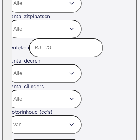
Aantal zitplaatsen
Kenteken
Aantal deuren
Aantal cilinders
Motorinhoud (cc's)