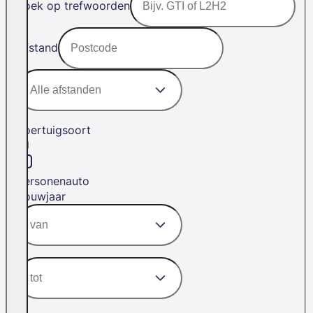
Zoek op trefwoorden
Afstand
Voertuigsoort
Personenauto
Bouwjaar