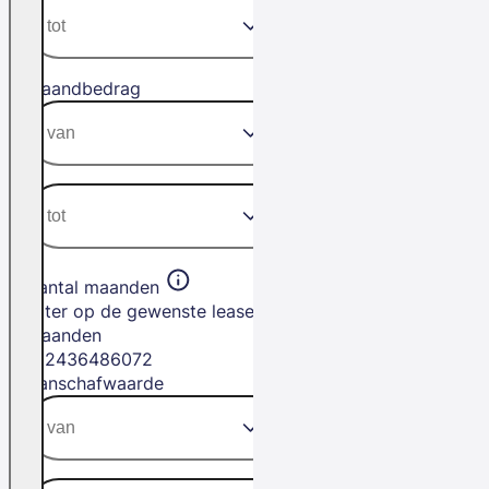
Maandbedrag
Aantal maanden
Filter op de gewenste leasetermijn in
maanden
12
24
36
48
60
72
Aanschafwaarde