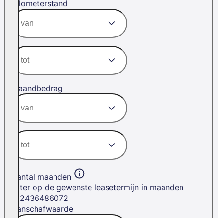
Kilometerstand
Maandbedrag
Aantal maanden
Filter op de gewenste leasetermijn in maanden
12
24
36
48
60
72
Aanschafwaarde