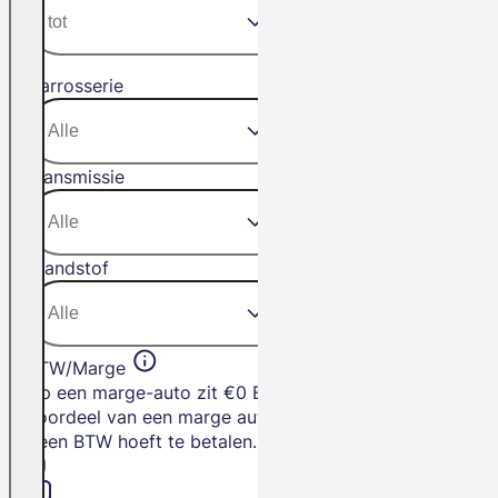
Carrosserie
Transmissie
Brandstof
BTW/Marge
Op een marge-auto zit €0 BTW. Het
voordeel van een marge auto is dat je
geen BTW hoeft te betalen.