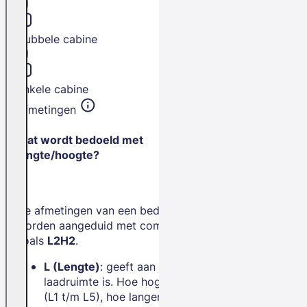
Dubbele cabine
Enkele cabine
Afmetingen
Wat wordt bedoeld met
lengte/hoogte?
De afmetingen van een bedrijfswagen
worden aangeduid met combinaties
zoals
L2H2
.
L (Lengte)
: geeft aan hoe lang de
laadruimte is. Hoe hoger het getal
(L1 t/m L5), hoe langer de bus.