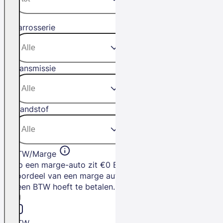
Carrosserie
Transmissie
Brandstof
BTW/Marge
Op een marge-auto zit €0 BTW. Het
voordeel van een marge auto is dat je
geen BTW hoeft te betalen.
BTW