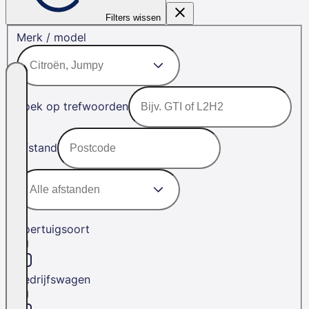
Filters wissen
Merk / model
Zoek op trefwoorden
Afstand
Voertuigsoort
Bedrijfswagen