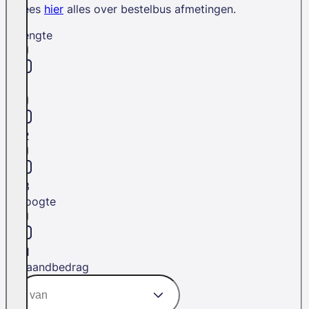
Lees
hier
alles over bestelbus afmetingen.
Lengte
L1
L2
L3
Hoogte
H1
Maandbedrag