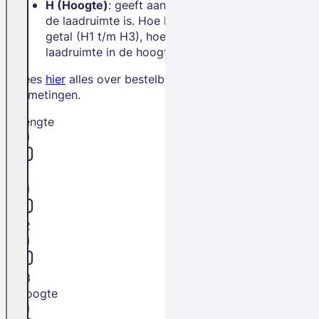
H (Hoogte)
: geeft aan hoe hoog
de laadruimte is. Hoe hoger het
getal (H1 t/m H3), hoe meer
laadruimte in de hoogte.
Lees
hier
alles over bestelbus
afmetingen.
Lengte
L1
L2
L3
Hoogte