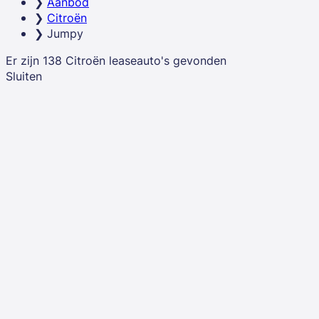
Aanbod
lease spreid je de investering over een vaste looptijd en
Citroën
ben je direct economisch eigenaar van je bedrijfswagen.
Jumpy
Er zijn
138
Citroën
leaseauto's
gevonden
Sluiten