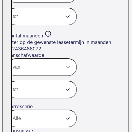
Aantal maanden
Filter op de gewenste leasetermijn in maanden
12
24
36
48
60
72
Aanschafwaarde
Carrosserie
Transmissie