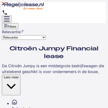
Filters
Relevantie
Citroën Jumpy Financial
lease
De Citroën Jumpy is een middelgrote bedrijfswagen die
uitstekend geschikt is voor ondernemers in de bouw,
technische dienstverlening en transport. Met zijn
Lees meer
praktische afmetingen en veelzijdige inrichting biedt de
Jumpy voldoende laadruimte zonder de grote
afmetingen van een bestelbus als de Jumper. Dit model
combineert wendbaarheid in de stad met voldoende
capaciteit voor dagelijkse werkzaamheden. Met financial