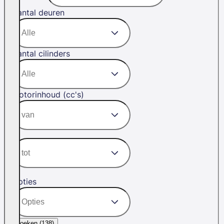
Aantal deuren
Aantal cilinders
Motorinhoud (cc's)
Opties
Zoeken (
138
)