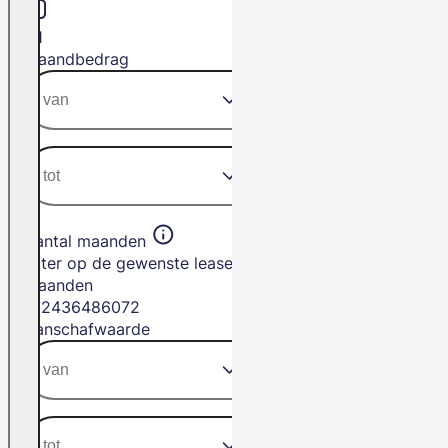
H1
Maandbedrag
Aantal maanden
Filter op de gewenste leasetermijn in
maanden
12
24
36
48
60
72
Aanschafwaarde