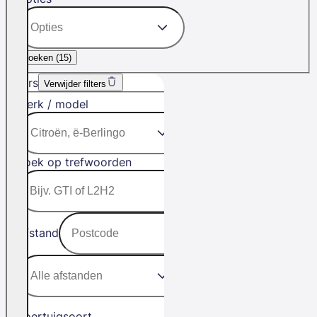
Zoeken (
15
)
Filters
Verwijder filters
Merk / model
Zoek op trefwoorden
Afstand
Voertuigsoort