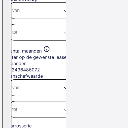
Aantal maanden
Filter op de gewenste leasetermijn in
maanden
12
24
36
48
60
72
Aanschafwaarde
Carrosserie