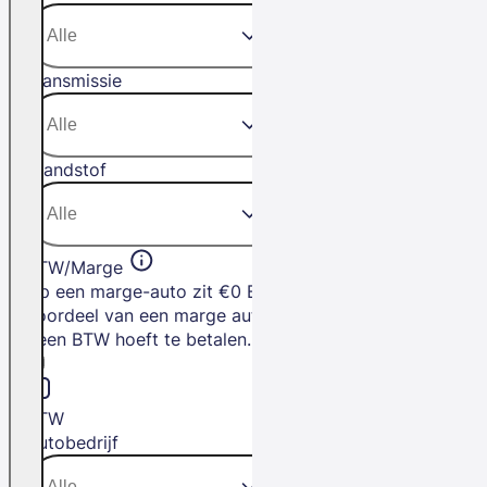
Transmissie
Brandstof
BTW/Marge
Op een marge-auto zit €0 BTW. Het
voordeel van een marge auto is dat je
geen BTW hoeft te betalen.
BTW
Autobedrijf