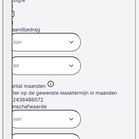
H1
Maandbedrag
Aantal maanden
Filter op de gewenste leasetermijn in maanden
12
24
36
48
60
72
Aanschafwaarde