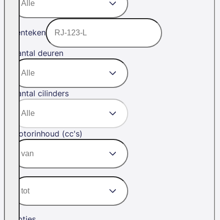
Kenteken
Aantal deuren
Aantal cilinders
Motorinhoud (cc's)
Opties