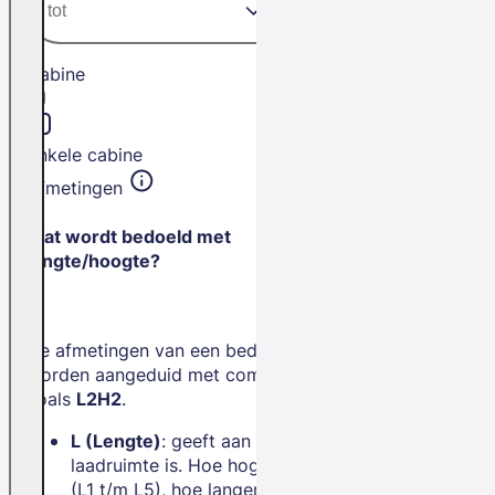
Cabine
Enkele cabine
Afmetingen
Wat wordt bedoeld met
lengte/hoogte?
De afmetingen van een bedrijfswagen
worden aangeduid met combinaties
zoals
L2H2
.
L (Lengte)
: geeft aan hoe lang de
laadruimte is. Hoe hoger het getal
(L1 t/m L5), hoe langer de bus.