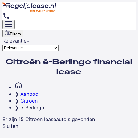
Filters
Relevantie
Citroën ë-Berlingo financial
lease
Aanbod
Citroën
ë-Berlingo
Er zijn
15
Citroën
leaseauto's
gevonden
Sluiten