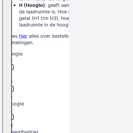
H (Hoogte)
: geeft aan hoe hoog
de laadruimte is. Hoe hoger het
getal (H1 t/m H3), hoe meer
laadruimte in de hoogte.
Lees
hier
alles over bestelbus
afmetingen.
Lengte
L1
L2
Hoogte
H1
Maandbedrag