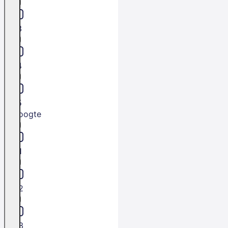
L3
L4
L5
Hoogte
H1
H2
H3