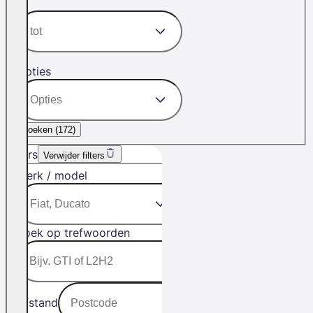
Opties
Zoeken (
172
)
Filters
Verwijder filters
Merk / model
Zoek op trefwoorden
Afstand