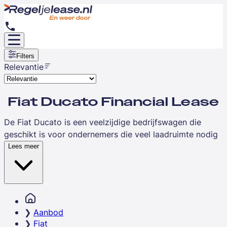
Filters
Relevantie
Fiat Ducato Financial Lease
De Fiat Ducato is een veelzijdige bedrijfswagen die
geschikt is voor ondernemers die veel laadruimte nodig
hebben, zoals loodgieters, schilders en
Lees meer
transportbedrijven. Deze bestelbus is in Nederland één
van de meest gekozen modellen in zijn segment en biedt
een sterke combinatie van ruimte, praktische indeling en
betrouwbaarheid. Met financial lease spreid je de
investering van de Fiat Ducato over een vaste looptijd,
Aanbod
terwijl je direct economisch eigenaar bent.
Fiat