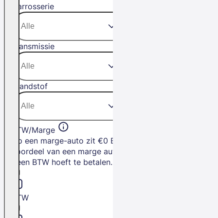
Carrosserie
Transmissie
Brandstof
BTW/Marge
Op een marge-auto zit €0 BTW. Het
voordeel van een marge auto is dat je
geen BTW hoeft te betalen.
BTW