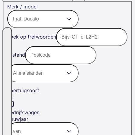
Merk / model
Zoek op trefwoorden
Afstand
Voertuigsoort
Bedrijfswagen
Bouwjaar