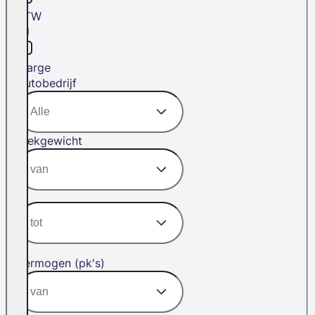
BTW
Marge
Autobedrijf
Trekgewicht
Vermogen (pk's)