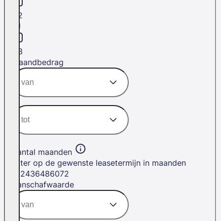
H2
H3
Maandbedrag
Aantal maanden
Filter op de gewenste leasetermijn in maanden
12
24
36
48
60
72
Aanschafwaarde