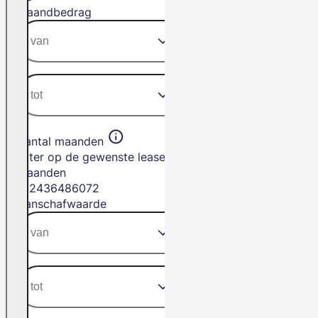
Maandbedrag
Aantal maanden
Filter op de gewenste leasetermijn in
maanden
12
24
36
48
60
72
Aanschafwaarde