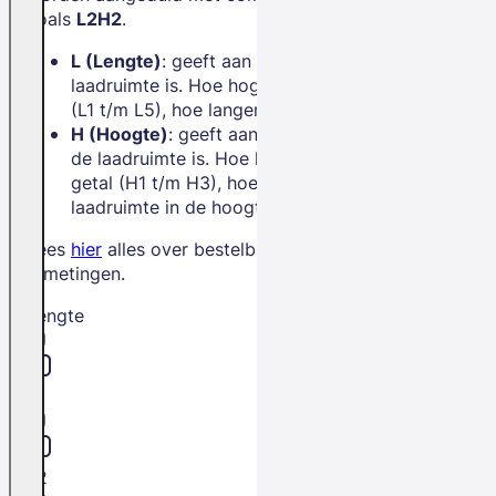
zoals
L2H2
.
L (Lengte)
: geeft aan hoe lang de
laadruimte is. Hoe hoger het getal
(L1 t/m L5), hoe langer de bus.
H (Hoogte)
: geeft aan hoe hoog
de laadruimte is. Hoe hoger het
getal (H1 t/m H3), hoe meer
laadruimte in de hoogte.
Lees
hier
alles over bestelbus
afmetingen.
Lengte
L1
L2