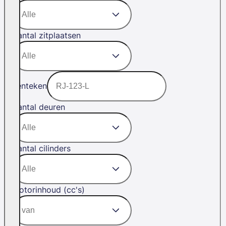
Aantal zitplaatsen
Kenteken
Aantal deuren
Aantal cilinders
Motorinhoud (cc's)