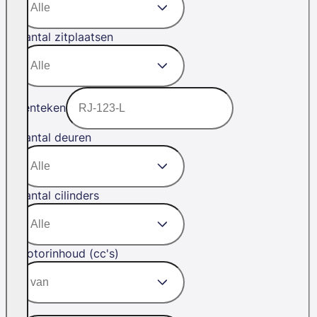
Aantal zitplaatsen
Kenteken
Aantal deuren
Aantal cilinders
Motorinhoud (cc's)