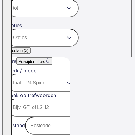
Opties
Zoeken (
3
)
Filters
Verwijder filters
Merk / model
Zoek op trefwoorden
Afstand