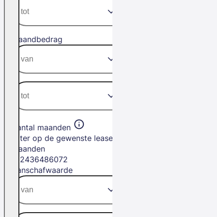
Maandbedrag
Aantal maanden
Filter op de gewenste leasetermijn in
maanden
12
24
36
48
60
72
Aanschafwaarde