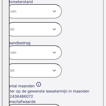
Kilometerstand
Maandbedrag
Aantal maanden
Filter op de gewenste leasetermijn in maanden
12
24
36
48
60
72
Aanschafwaarde