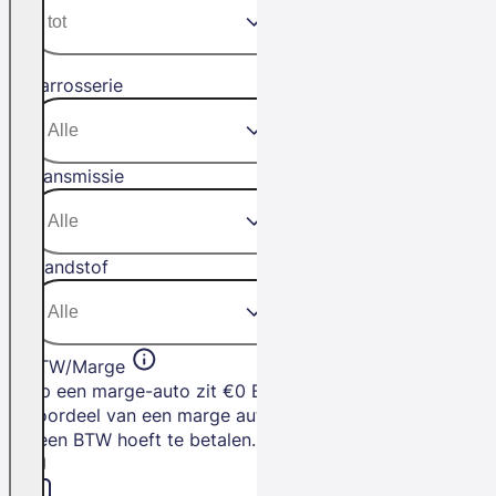
Carrosserie
Transmissie
Brandstof
BTW/Marge
Op een marge-auto zit €0 BTW. Het
voordeel van een marge auto is dat je
geen BTW hoeft te betalen.