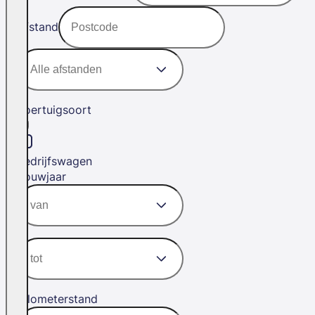
Afstand
Voertuigsoort
Bedrijfswagen
Bouwjaar
Kilometerstand