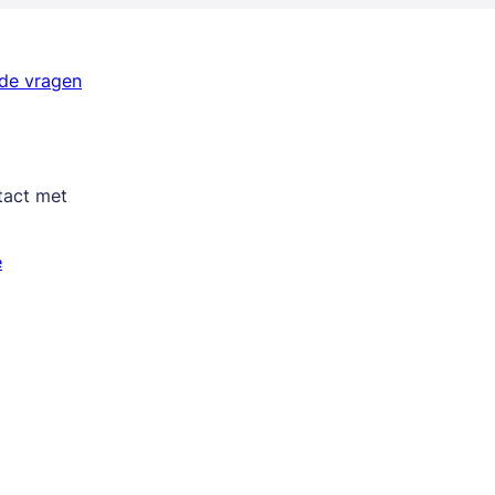
lde vragen
tact met
e