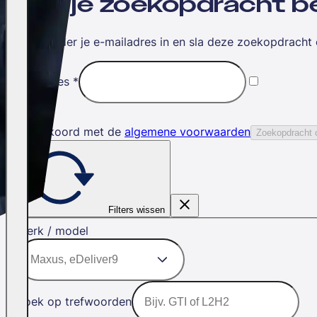
Wil jij je zoekopdracht
Vul hieronder je e-mailadres in en sla deze zoekopdracht 
E-mailadres
*
Ik ga akkoord met de
algemene voorwaarden
Zoekopdracht 
Filters wissen
Merk / model
Zoek op trefwoorden