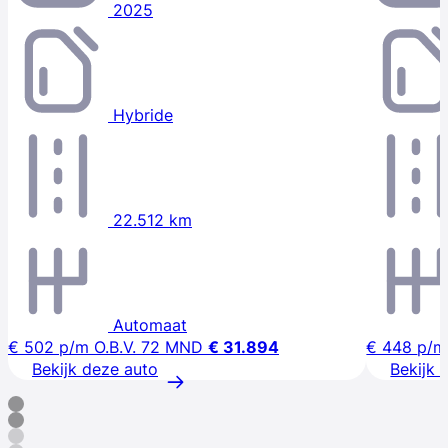
2025
Hybride
22.512 km
Automaat
€ 502
p/m
O.B.V. 72 MND
€ 31.894
€ 448
p/m
Bekijk deze auto
Bekijk 