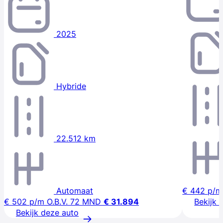
2025
Hybride
22.512 km
Automaat
€ 442
p/m
€ 502
p/m
O.B.V. 72 MND
€ 31.894
Bekijk 
Bekijk deze auto