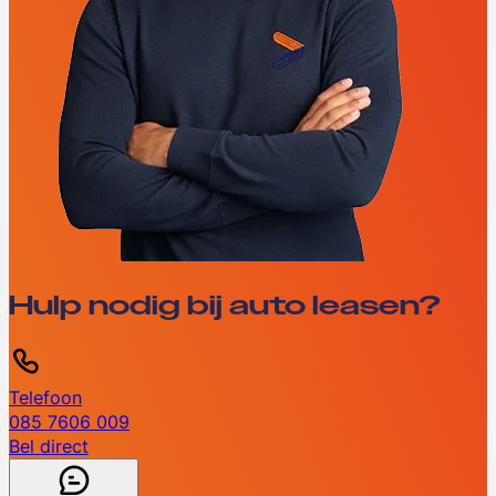
Hulp nodig bij auto leasen?
Telefoon
085 7606 009
Bel direct