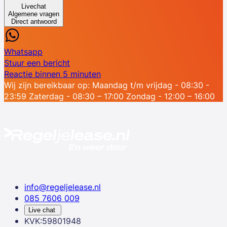
Livechat
Algemene vragen
Direct antwoord
Whatsapp
Stuur een bericht
Reactie binnen 5 minuten
Wij zijn bereikbaar op:
Maandag t/m vrijdag - 08:30 -
23:59
Zaterdag - 08:30 – 17:00
Zondag - 12:00 – 16:00
info@regeljelease.nl
085 7606 009
Live chat
KVK:59801948