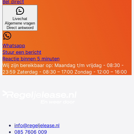
Bel direct
Livechat
Algemene vragen
Direct antwoord
Whatsapp
Stuur een bericht
Reactie binnen 5 minuten
Wij zijn bereikbaar op:
Maandag t/m vrijdag - 08:30 -
23:59
Zaterdag - 08:30 – 17:00
Zondag - 12:00 – 16:00
info@regeljelease.nl
085 7606 009