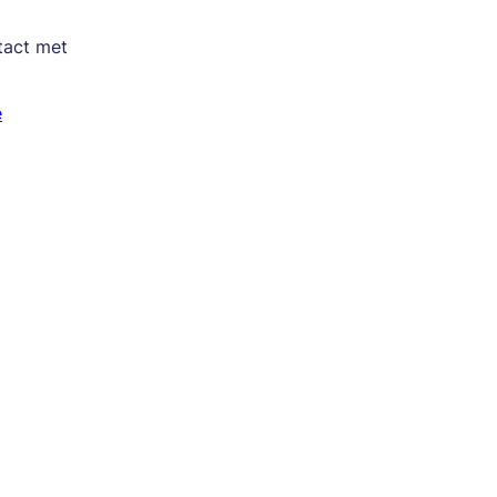
tact met
e