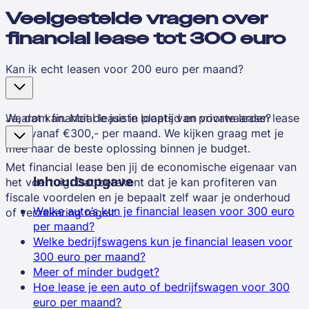
Veelgestelde vragen over
financial lease tot 300 euro
Kan ik echt leasen voor 200 euro per maand?
Ja, dat kan. Met de juiste looptijd en voorwaarden lease
Waarom financial lease in plaats van private lease?
je al vanaf €300,- per maand. We kijken graag met je
mee naar de beste oplossing binnen je budget.
Met financial lease ben jij de economische eigenaar van
Inhoudsopgave
het voertuig. Dat betekent dat je kan profiteren van
fiscale voordelen en je bepaalt zelf waar je onderhoud
Welke auto’s kun je financial leasen voor 300 euro
of verzekering regelt.
per maand?
Welke bedrijfswagens kun je financial leasen voor
300 euro per maand?
Meer of minder budget?
Hoe lease je een auto of bedrijfswagen voor 300
euro per maand?