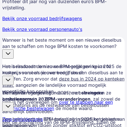
Profiteer dit jaar nog van duizenden euro’s BPM-
vrijstelling.
Bekijk onze voorraad bedrijfswagens
Bekijk onze voorraad personenauto's
Wanneer is het beste moment om een nieuwe dieselbus
aan te schaffen om hoge BPM kosten te voorkomen?
Het is raadzaam om zo snel mogelijk een keuze te
Hoe beïnvloedt de nieuwe BPM-regelgeving in 2025 de
maken, vooral als je overweegt om een dieselbus aan te
kostprijs van een nieuwe bedrijfsbus?
schaffen. Zorg ervoor dat
deze bus in 2024 op kenteken
staat
, aangezien de landelijke voorraad mogelijk
vroegtijdig kan opraken.
De nieuwe regelgeving in 2025, met
Wat zijn Zero-emissiezones en hoe beïnvloeden ze
strengere
emissienormen
bestelwagens in 2025?
en
BPM-veranderingen
, zal zowel de
Ook is het overwegen om
over te stappen naar een
aanschafprijs als de restwaarde van bestelbussen
elektrische bestelwagen
de moeite waard.
aanzienlijk beïnvloeden.
Zero-emissiezones
Hoe beïnvloedt de BPM-belasting in 2025 het leasen van
(ZE-zones) zijn stedelijke gebieden
Met de afschaffing van de BPM-vrijstelling, zullen de
waar alleen voertuigen zonder stikstof en CO2-uitstoot
bestelwagens?