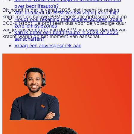
over bedrijfsauto’s?
Dit houdt in dat je vanaf 2025 niet ineens te maken
Wat betekent de BPM-wetswijziging voor mij?
krijgt met de nieuwe BPM-regels die gebaseerd zijn op
Houdt ook rekening met andere factoren; zoals
CO2-uitstoot. Je profiteert dus voor de volledige duur
zero-emissiezones
van je leasecontract van de BPM-voorwaarden die van
Kan ik beter een bedrijfsauto in 2024 of 2025
kracht waren op het moment van aanschaf.
aanschaffen?
Vraag een adviesgesprek aan