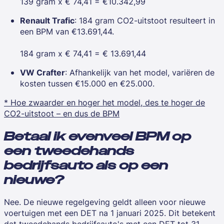
139 gram x € 74,41 = €10.342,99
Renault Trafic
: 184 gram CO2-uitstoot resulteert in
een BPM van €13.691,44.
184 gram x € 74,41 = € 13.691,44
VW Crafter
: Afhankelijk van het model, variëren de
kosten tussen €15.000 en €25.000.
* Hoe zwaarder en hoger het model, des te hoger de
CO2-uitstoot – en dus de BPM
Betaal ik evenveel BPM op
een tweedehands
bedrijfsauto als op een
nieuwe?
Nee. De nieuwe regelgeving geldt alleen voor nieuwe
voertuigen met een DET na 1 januari 2025. Dit betekent