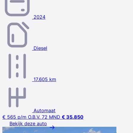
2024
Diesel
17.605 km
Automaat
€ 565
p/m
O.B.V. 72 MND
€ 35.850
Bekijk deze auto