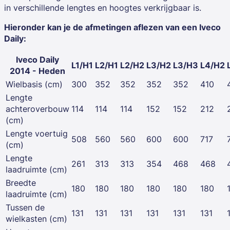
in verschillende lengtes en hoogtes verkrijgbaar is.
Hieronder kan je de afmetingen aflezen van een Iveco
Daily:
Iveco Daily
L1/H1
L2/H1
L2/H2
L3/H2
L3/H3
L4/H2
2014 - Heden
Wielbasis (cm)
300
352
352
352
352
410
Lengte
achteroverbouw
114
114
114
152
152
212
(cm)
Lengte voertuig
508
560
560
600
600
717
(cm)
Lengte
261
313
313
354
468
468
laadruimte (cm)
Breedte
180
180
180
180
180
180
laadruimte (cm)
Tussen de
131
131
131
131
131
131
wielkasten (cm)