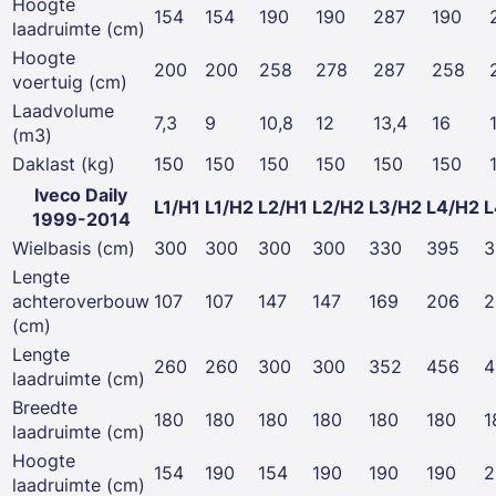
Hoogte
154
154
190
190
287
190
laadruimte (cm)
Hoogte
200
200
258
278
287
258
voertuig (cm)
Laadvolume
7,3
9
10,8
12
13,4
16
(m3)
Daklast (kg)
150
150
150
150
150
150
Iveco Daily
L1/H1
L1/H2
L2/H1
L2/H2
L3/H2
L4/H2
L
1999-2014
Wielbasis (cm)
300
300
300
300
330
395
3
Lengte
achteroverbouw
107
107
147
147
169
206
2
(cm)
Lengte
260
260
300
300
352
456
4
laadruimte (cm)
Breedte
180
180
180
180
180
180
1
laadruimte (cm)
Hoogte
154
190
154
190
190
190
2
laadruimte (cm)