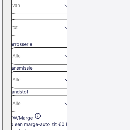
Carrosserie
Transmissie
Brandstof
BTW/Marge
Op een marge-auto zit €0 BTW. Het