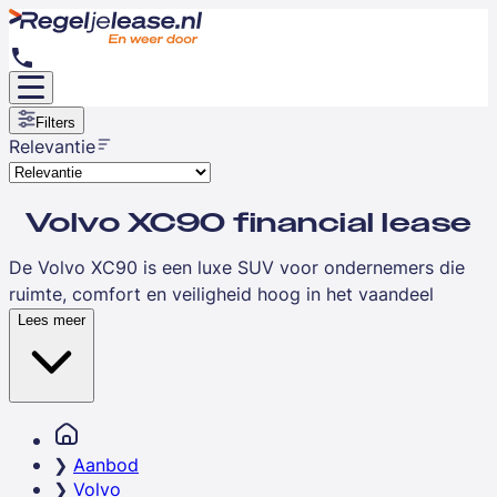
Filters
Relevantie
Volvo XC90 financial lease
De Volvo XC90 is een luxe SUV voor ondernemers die
ruimte, comfort en veiligheid hoog in het vaandeel
hebben staan. Dit model combineert een strak
Lees meer
Scandinavisch design met geavanceerde technologie en
biedt plaats aan zeven personen, waardoor de XC90 een
uitstekende keuze is voor ondernemers die regelmatig
met collega's of gezin reizen. Met financial lease spreid
je de investering over een vaste looptijd en ben je direct
Aanbod
economisch eigenaar van de Volvo XC90.
Volvo