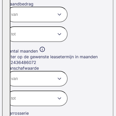
Maandbedrag
Aantal maanden
Filter op de gewenste leasetermijn in maanden
12
24
36
48
60
72
Aanschafwaarde
Carrosserie