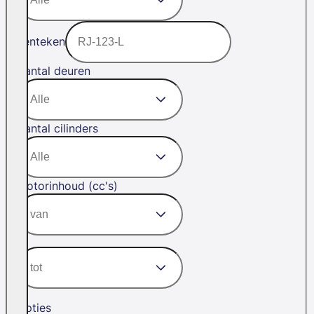
Kenteken
Aantal deuren
Aantal cilinders
Motorinhoud (cc's)
Opties