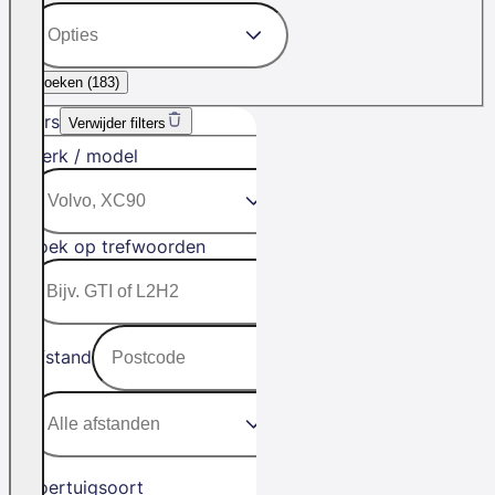
Zoeken (
183
)
Filters
Verwijder filters
Merk / model
Zoek op trefwoorden
Afstand
Voertuigsoort