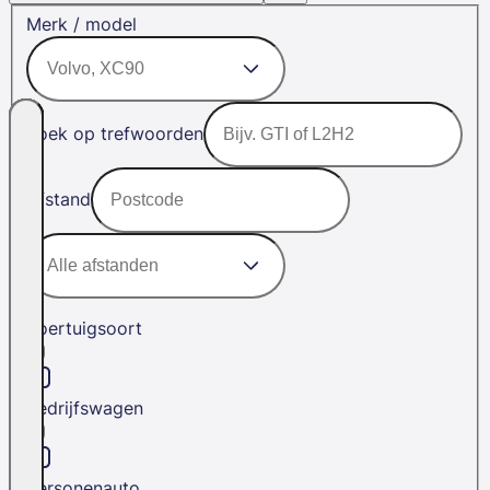
Merk / model
Zoek op trefwoorden
Afstand
Voertuigsoort
Bedrijfswagen
Personenauto