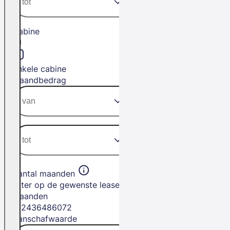
Cabine
Enkele cabine
Maandbedrag
Aantal maanden
Filter op de gewenste leasetermijn in
maanden
12
24
36
48
60
72
Aanschafwaarde