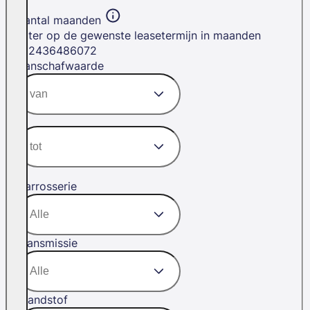
Aantal maanden
Filter op de gewenste leasetermijn in maanden
12
24
36
48
60
72
Aanschafwaarde
Carrosserie
Transmissie
Brandstof