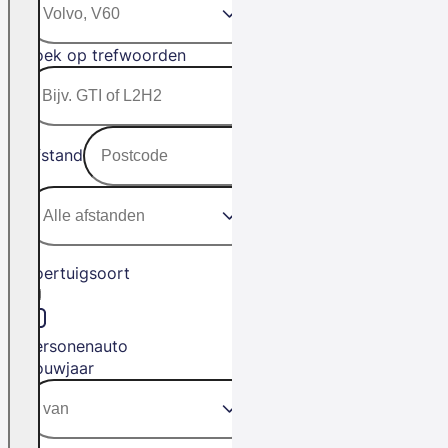
Zoek op trefwoorden
Afstand
Voertuigsoort
Personenauto
Bouwjaar