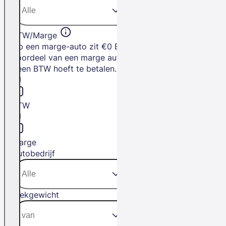
BTW/Marge
Op een marge-auto zit €0 BTW. Het
voordeel van een marge auto is dat je
geen BTW hoeft te betalen.
BTW
Marge
Autobedrijf
Trekgewicht