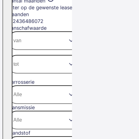
Aantal maanden
Filter op de gewenste leasetermijn in
maanden
12
24
36
48
60
72
Aanschafwaarde
Carrosserie
Transmissie
Brandstof