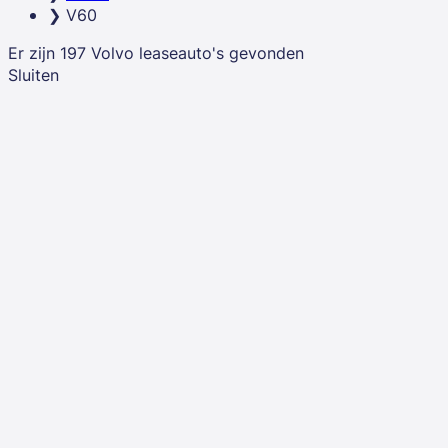
vaste looptijd en ben je direct economisch eigenaar van
V60
je Volvo V60.
Er zijn
197
Volvo
leaseauto's
gevonden
Sluiten