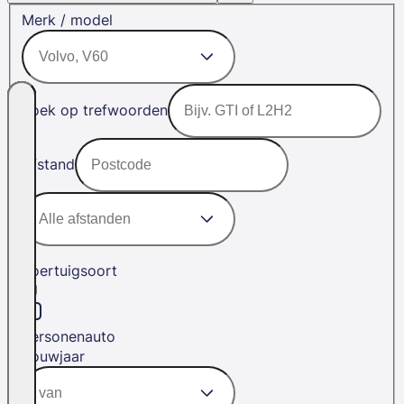
Merk / model
Zoek op trefwoorden
Afstand
Voertuigsoort
Personenauto
Bouwjaar