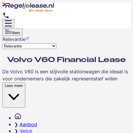
Filters
Relevantie
Volvo V60 Financial Lease
De Volvo V60 is een stijlvolle stationwagen die ideaal is
voor ondernemers die zakelijk representatief willen
rijden zonder in te leveren op laadruimte. Deze premium
Lees meer
estate combineert het Scandinavische design van Volvo
met praktische ruimte voor materialen, samples of
uitrusting. De V60 positioneert zich als uitstekende
keuze voor consultants, accountants, makelaars en
andere zakelijke rijders die regelmatig klanten bezoeken.
Aanbod
Met financial lease spreid je de investering over een
Volvo