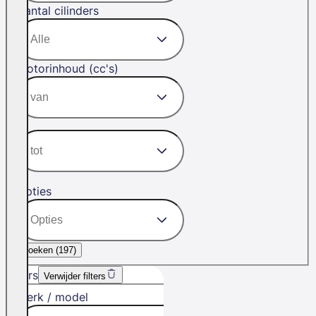
Aantal cilinders
Motorinhoud (cc's)
Opties
Zoeken (
197
)
Filters
Verwijder filters
Merk / model